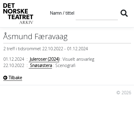
Namn / tittel
Åsmund Færavaag
2 treff i tidsrommet 22.10.2022 - 01.12.2024
01.12.2024
:
Juleroser (2024)
: Visuelt ansvarleg
22.10.2022
:
Snøsøstera
: Scenografi
Tilbake
© 2026