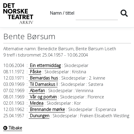
Namn / tittel
Bente Børsum
Alternative namn:
Benedicte Børsum, Bente Børsum Liseth
9 treff i tidsrommet 25.04.1957 - 10.06.2004
10.06.2004
:
Ein ettermiddag
: Skodespelar
08.11.1972
:
Påske
: Skodespelar
: Kristina
12.03.1971
:
Bernardas hus
: Skodespelar
: 2. kvinne
03.09.1969
:
Til Damaskus I
: Skodespelar
: Søstera
07.02.1969
:
Aberfan
: Skodespelar
: Venninna
08.01.1969
:
Vår og portvin
: Skodespelar
: Florence
02.01.1963
:
Medea
: Skodespelar
: Kor
12.03.1962
:
Brennande mørke
: Skodespelar
: Esperanza
25.04.1957
:
Dunungen
: Skodespelar
: Frøken Elisabeth Westling
Tilbake