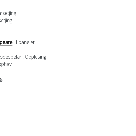
msetjing
etjing
speare
: I panelet
kodespelar
: Opplesing
pphav
ng