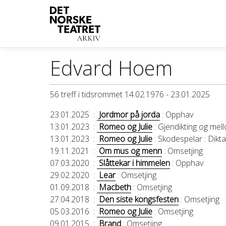
Edvard Hoem
56 treff i tidsrommet 14.02.1976 - 23.01.2025
23.01.2025
:
Jordmor på jorda
: Opphav
13.01.2023
:
Romeo og Julie
: Gjendikting og mel
13.01.2023
:
Romeo og Julie
: Skodespelar
: Dikt
19.11.2021
:
Om mus og menn
: Omsetjing
07.03.2020
:
Slåttekar i himmelen
: Opphav
29.02.2020
:
Lear
: Omsetjing
01.09.2018
:
Macbeth
: Omsetjing
27.04.2018
:
Den siste kongsfesten
: Omsetjing
05.03.2016
:
Romeo og Julie
: Omsetjing
09.01.2015
:
Brand
: Omsetjing