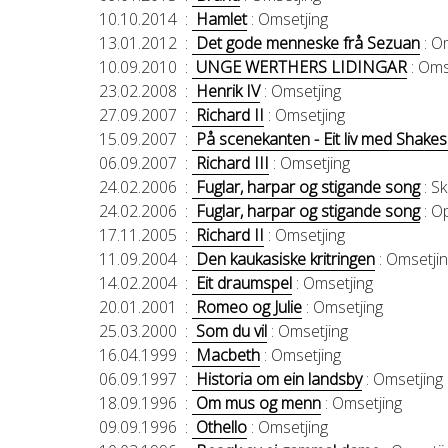
10.10.2014
:
Hamlet
: Omsetjing
13.01.2012
:
Det gode menneske frå Sezuan
: O
10.09.2010
:
UNGE WERTHERS LIDINGAR
: Oms
23.02.2008
:
Henrik IV
: Omsetjing
27.09.2007
:
Richard II
: Omsetjing
15.09.2007
:
På scenekanten - Eit liv med Shake
06.09.2007
:
Richard III
: Omsetjing
24.02.2006
:
Fuglar, harpar og stigande song
: S
24.02.2006
:
Fuglar, harpar og stigande song
: O
17.11.2005
:
Richard II
: Omsetjing
11.09.2004
:
Den kaukasiske kritringen
: Omsetji
14.02.2004
:
Eit draumspel
: Omsetjing
20.01.2001
:
Romeo og Julie
: Omsetjing
25.03.2000
:
Som du vil
: Omsetjing
16.04.1999
:
Macbeth
: Omsetjing
06.09.1997
:
Historia om ein landsby
: Omsetjing
18.09.1996
:
Om mus og menn
: Omsetjing
09.09.1996
:
Othello
: Omsetjing