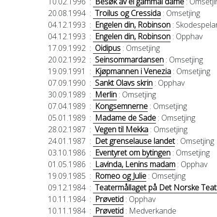
10.02.1996
:
Besøk av ei gammal dame
: Omsetji
20.08.1994
:
Troilus og Cressida
: Omsetjing
04.12.1993
:
Engelen din, Robinson
: Skodespela
04.12.1993
:
Engelen din, Robinson
: Opphav
17.09.1992
:
Oidipus
: Omsetjing
20.02.1992
:
Seinsommardansen
: Omsetjing
19.09.1991
:
Kjøpmannen i Venezia
: Omsetjing
07.09.1990
:
Sankt Olavs skrin
: Opphav
30.09.1989
:
Merlin
: Omsetjing
07.04.1989
:
Kongsemnerne
: Omsetjing
05.01.1989
:
Madame de Sade
: Omsetjing
28.02.1987
:
Vegen til Mekka
: Omsetjing
24.01.1987
:
Det grenselause landet
: Omsetjing
03.10.1986
:
Eventyret om bytingen
: Omsetjing
01.05.1986
:
Lavinda, Lenins madam
: Opphav
19.09.1985
:
Romeo og Julie
: Omsetjing
09.12.1984
:
Teatermållaget på Det Norske Teat
10.11.1984
:
Prøvetid
: Opphav
10.11.1984
:
Prøvetid
: Medverkande