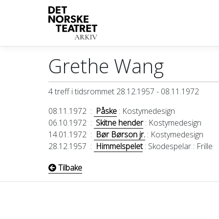
Grethe Wang
4 treff i tidsrommet 28.12.1957 - 08.11.1972
08.11.1972
:
Påske
: Kostymedesign
06.10.1972
:
Skitne hender
: Kostymedesign
14.01.1972
:
Bør Børson jr.
: Kostymedesign
28.12.1957
:
Himmelspelet
: Skodespelar
: Frille
Tilbake