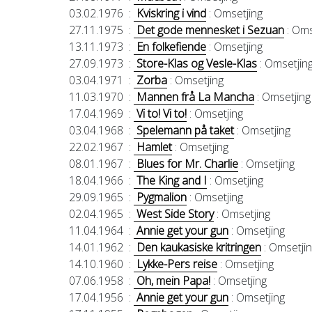
03.02.1976
:
Kviskring i vind
: Omsetjing
27.11.1975
:
Det gode mennesket i Sezuan
: Oms
13.11.1973
:
En folkefiende
: Omsetjing
27.09.1973
:
Store-Klas og Vesle-Klas
: Omsetjin
03.04.1971
:
Zorba
: Omsetjing
11.03.1970
:
Mannen frå La Mancha
: Omsetjing
17.04.1969
:
Vi to! Vi to!
: Omsetjing
03.04.1968
:
Spelemann på taket
: Omsetjing
22.02.1967
:
Hamlet
: Omsetjing
08.01.1967
:
Blues for Mr. Charlie
: Omsetjing
18.04.1966
:
The King and I
: Omsetjing
29.09.1965
:
Pygmalion
: Omsetjing
02.04.1965
:
West Side Story
: Omsetjing
11.04.1964
:
Annie get your gun
: Omsetjing
14.01.1962
:
Den kaukasiske kritringen
: Omsetji
14.10.1960
:
Lykke-Pers reise
: Omsetjing
07.06.1958
:
Oh, mein Papa!
: Omsetjing
17.04.1956
:
Annie get your gun
: Omsetjing