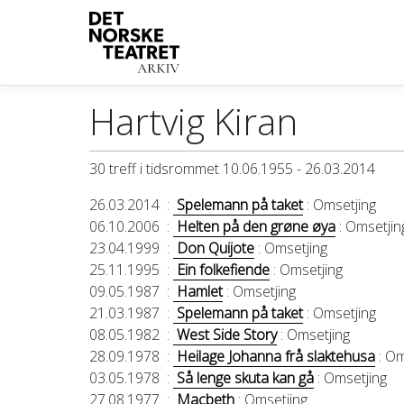
Hartvig Kiran
30 treff i tidsrommet 10.06.1955 - 26.03.2014
26.03.2014
:
Spelemann på taket
: Omsetjing
06.10.2006
:
Helten på den grøne øya
: Omsetjin
23.04.1999
:
Don Quijote
: Omsetjing
25.11.1995
:
Ein folkefiende
: Omsetjing
09.05.1987
:
Hamlet
: Omsetjing
21.03.1987
:
Spelemann på taket
: Omsetjing
08.05.1982
:
West Side Story
: Omsetjing
28.09.1978
:
Heilage Johanna frå slaktehusa
: Om
03.05.1978
:
Så lenge skuta kan gå
: Omsetjing
27.08.1977
:
Macbeth
: Omsetjing