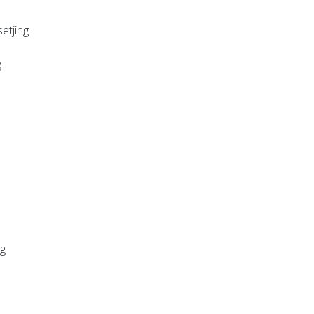
etjing
g
ng