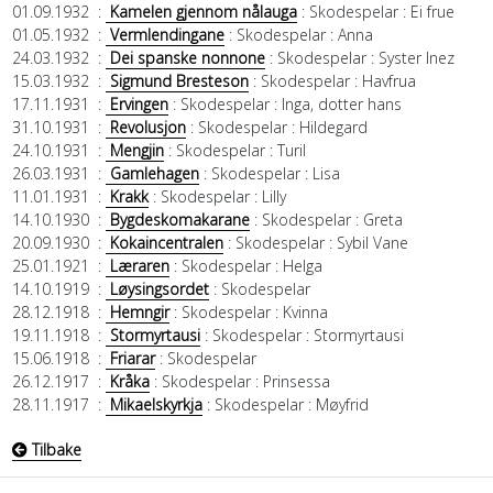
01.09.1932
:
Kamelen gjennom nålauga
: Skodespelar
: Ei frue
01.05.1932
:
Vermlendingane
: Skodespelar
: Anna
24.03.1932
:
Dei spanske nonnone
: Skodespelar
: Syster Inez
15.03.1932
:
Sigmund Bresteson
: Skodespelar
: Havfrua
17.11.1931
:
Ervingen
: Skodespelar
: Inga, dotter hans
31.10.1931
:
Revolusjon
: Skodespelar
: Hildegard
24.10.1931
:
Mengjin
: Skodespelar
: Turil
26.03.1931
:
Gamlehagen
: Skodespelar
: Lisa
11.01.1931
:
Krakk
: Skodespelar
: Lilly
14.10.1930
:
Bygdeskomakarane
: Skodespelar
: Greta
20.09.1930
:
Kokaincentralen
: Skodespelar
: Sybil Vane
25.01.1921
:
Læraren
: Skodespelar
: Helga
14.10.1919
:
Løysingsordet
: Skodespelar
28.12.1918
:
Hemngir
: Skodespelar
: Kvinna
19.11.1918
:
Stormyrtausi
: Skodespelar
: Stormyrtausi
15.06.1918
:
Friarar
: Skodespelar
26.12.1917
:
Kråka
: Skodespelar
: Prinsessa
28.11.1917
:
Mikaelskyrkja
: Skodespelar
: Møyfrid
Tilbake