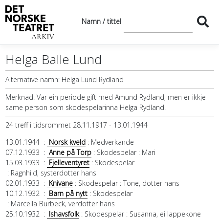
Namn / tittel
Helga Balle Lund
Alternative namn:
Helga Lund Rydland
Merknad:
Var ein periode gift med Amund Rydland, men er ikkje
same person som skodespelarinna Helga Rydland!
24 treff i tidsrommet 28.11.1917 - 13.01.1944
13.01.1944
:
Norsk kveld
: Medverkande
07.12.1933
:
Anne på Torp
: Skodespelar
: Mari
15.03.1933
:
Fjelleventyret
: Skodespelar
: Ragnhild, systerdotter hans
02.01.1933
:
Knivane
: Skodespelar
: Tone, dotter hans
10.12.1932
:
Barn på nytt
: Skodespelar
: Marcella Burbeck, verdotter hans
25.10.1932
:
Ishavsfolk
: Skodespelar
: Susanna, ei lappekone