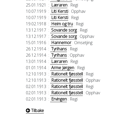
25.01.1921
:
Læraren
: Regi
10.07.1919
:
Liti Kersti
: Opphav
10.07.1919
:
Liti Kersti
: Regi
19.02.1918
:
Heim og tru
: Regi
13.12.1917
:
Sovande sorg
: Regi
13.12.1917
:
Sovande sorg
: Opphav
15.01.1916
:
Hannemor
: Omsetjing
26.12.1914
:
Tyrihans
: Regi
26.12.1914
:
Tyrihans
: Opphav
13.01.1914
:
Læraren
: Regi
01.01.1914
:
Arme Jørgen
: Regi
12.10.1913
:
Rationelt fjøsstell
: Regi
12.10.1913
:
Rationelt fjøsstell
: Opphav
02.01.1913
:
Rationelt fjøsstell
: Regi
02.01.1913
:
Rationelt fjøsstell
: Opphav
02.01.1913
:
Ervingen
: Regi
Tilbake