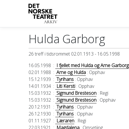
Hulda Garborg
26 treff i tidsrommet 02.01.1913 - 16.05.1998
16.05.1998
:
I fjellet med Hulda og Arne Garborg
02.01.1988
:
Arne og Hulda
: Opphav
15.12.1939
:
Tyrihans
: Opphav
14.01.1934
:
Liti Kersti
: Opphav
15.03.1932
:
Sigmund Bresteson
: Regi
15.03.1932
:
Sigmund Bresteson
: Opphav
20.12.1931
:
Tyrihans
: Opphav
26.12.1930
:
Tyrihans
: Opphav
01.11.1927
:
Læraren
: Regi
22.03.1921
:
Magdalena
: Omsetjing