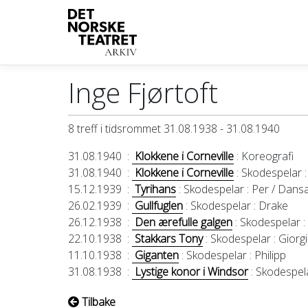
Inge Fjørtoft
8 treff i tidsrommet 31.08.1938 - 31.08.1940
31.08.1940
:
Klokkene i Corneville
: Koreografi
31.08.1940
:
Klokkene i Corneville
: Skodespelar
:
15.12.1939
:
Tyrihans
: Skodespelar
: Per / Dans
26.02.1939
:
Gullfuglen
: Skodespelar
: Drake
26.12.1938
:
Den ærefulle galgen
: Skodespelar
:
22.10.1938
:
Stakkars Tony
: Skodespelar
: Giorg
11.10.1938
:
Giganten
: Skodespelar
: Philipp
31.08.1938
:
Lystige konor i Windsor
: Skodespel
Tilbake