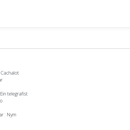
 Cachalot
ar
 Ein telegrafist
io
ar
: Nym