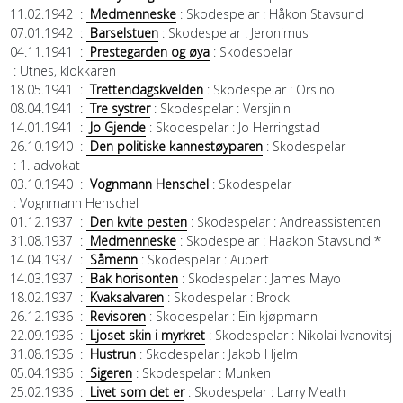
11.02.1942
:
Medmenneske
: Skodespelar
: Håkon Stavsund
07.01.1942
:
Barselstuen
: Skodespelar
: Jeronimus
04.11.1941
:
Prestegarden og øya
: Skodespelar
: Utnes, klokkaren
18.05.1941
:
Trettendagskvelden
: Skodespelar
: Orsino
08.04.1941
:
Tre systrer
: Skodespelar
: Versjinin
14.01.1941
:
Jo Gjende
: Skodespelar
: Jo Herringstad
26.10.1940
:
Den politiske kannestøyparen
: Skodespelar
: 1. advokat
03.10.1940
:
Vognmann Henschel
: Skodespelar
: Vognmann Henschel
01.12.1937
:
Den kvite pesten
: Skodespelar
: Andreassistenten
31.08.1937
:
Medmenneske
: Skodespelar
: Haakon Stavsund *
14.04.1937
:
Såmenn
: Skodespelar
: Aubert
14.03.1937
:
Bak horisonten
: Skodespelar
: James Mayo
18.02.1937
:
Kvaksalvaren
: Skodespelar
: Brock
26.12.1936
:
Revisoren
: Skodespelar
: Ein kjøpmann
22.09.1936
:
Ljoset skin i myrkret
: Skodespelar
: Nikolai Ivanovitsj
31.08.1936
:
Hustrun
: Skodespelar
: Jakob Hjelm
05.04.1936
:
Sigeren
: Skodespelar
: Munken
25.02.1936
:
Livet som det er
: Skodespelar
: Larry Meath