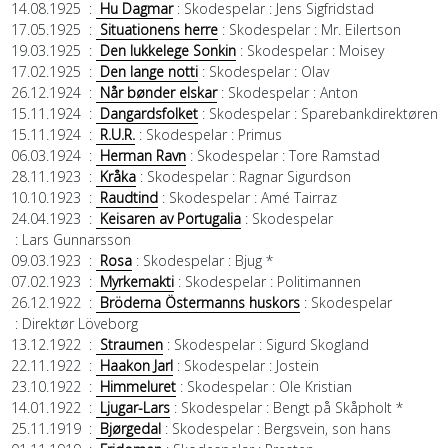
14.08.1925
:
Hu Dagmar
: Skodespelar
: Jens Sigfridstad
17.05.1925
:
Situationens herre
: Skodespelar
: Mr. Eilertson
19.03.1925
:
Den lukkelege Sonkin
: Skodespelar
: Moisey
17.02.1925
:
Den lange notti
: Skodespelar
: Olav
26.12.1924
:
Når bønder elskar
: Skodespelar
: Anton
15.11.1924
:
Dangardsfolket
: Skodespelar
: Sparebankdirektøren
15.11.1924
:
R.U.R.
: Skodespelar
: Primus
06.03.1924
:
Herman Ravn
: Skodespelar
: Tore Ramstad
28.11.1923
:
Kråka
: Skodespelar
: Ragnar Sigurdson
10.10.1923
:
Raudtind
: Skodespelar
: Amé Tairraz
24.04.1923
:
Keisaren av Portugalia
: Skodespelar
: Lars Gunnarsson
09.03.1923
:
Rosa
: Skodespelar
: Bjug *
07.02.1923
:
Myrkemakti
: Skodespelar
: Politimannen
26.12.1922
:
Bröderna Östermanns huskors
: Skodespelar
: Direktør Löveborg
13.12.1922
:
Straumen
: Skodespelar
: Sigurd Skogland
22.11.1922
:
Haakon Jarl
: Skodespelar
: Jostein
23.10.1922
:
Himmeluret
: Skodespelar
: Ole Kristian
14.01.1922
:
Ljugar-Lars
: Skodespelar
: Bengt på Skåpholt *
25.11.1919
:
Bjørgedal
: Skodespelar
: Bergsvein, son hans