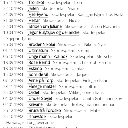
16.11.1935
:
Trollskot
: Skodespelar
: Tron
22.10.1935
:
Jarlen
: Skodespelar
: Svarte
24.09.1935
:
Fjell-Eyvind
: Skodespelar
: Kári, gardstyrar hos Halla
31.08.1935
:
Heltar
: Skodespelar
: Nicola
22.04.1935
:
Striden um Juliane
: Skodespelar
: Anton Borchers
10.04.1935
:
Jegor Bulytsjov og dei andre
: Skodespelar
: Stjepan Tjatin
26.03.1935
:
Broder Nikolai
: Skodespelar
: Nikolai Nyset
01.11.1934
:
Ultimatum
: Skodespelar
: Stefan
06.10.1934
:
Unge mann - kva no?
: Skodespelar
: Mörschel
18.09.1934
:
Rose Bernd
: Skodespelar
: Christoph Flamm
18.03.1934
:
Eskimo
: Skodespelar
: Osakra
15.02.1934
:
Som de vil
: Skodespelar
: Jaques
07.12.1933
:
Anne på Torp
: Skodespelar
: Eirik gardskar
23.11.1933
:
Fårlege makter
: Skodespelar
: Loftur
25.02.1933
:
Ordet
: Skodespelar
: Mikkel, sonen hans
04.02.1933
:
Under Sovjet
: Skodespelar
: Dimitri Gritschannikov
02.01.1933
:
Knivane
: Skodespelar
: Rolleiv, mannen hennar
26.12.1932
:
Brura frå Torosko
: Skodespelar
: Mate
25.10.1932
:
Ishavsfolk
: Skodespelar
: Halvard, ein ung overvintrar