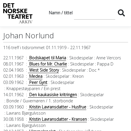
Namn / tittel
Johan Norlund
116 treff i tidsrommet 01.11.1919 - 22.11.1967
22.11.1967
:
Bodskapet til Maria
: Skodespelar
: Anne Vercors
08.01.1967
:
Blues for Mr. Charlie
: Skodespelar
: Pappa D
02.04.1965
:
West Side Story
: Skodespelar
: Doc *
02.01.1963
:
Medea
: Skodespelar
: Kreon
03.09.1962
:
Peer Gynt
: Skodespelar
: Knappestøyparen / Ein prest
14.01.1962
:
Den kaukasiske kritringen
: Skodespelar
: Bonde / Guvernøren / 1. storbonde
03.09.1960
:
Kristin Lavransdatter - Husfrue
: Skodespelar
: Lavrans Bjørgulvsson
30.08.1958
:
Kristin Lavransdatter - Kransen
: Skodespelar
: Lavrans Bjørgulvsson