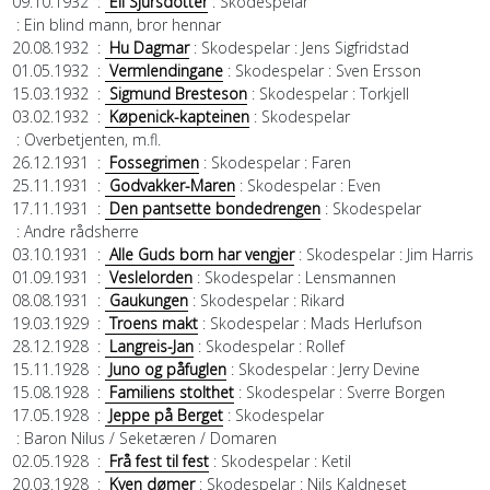
09.10.1932
:
Eli Sjursdotter
: Skodespelar
: Ein blind mann, bror hennar
20.08.1932
:
Hu Dagmar
: Skodespelar
: Jens Sigfridstad
01.05.1932
:
Vermlendingane
: Skodespelar
: Sven Ersson
15.03.1932
:
Sigmund Bresteson
: Skodespelar
: Torkjell
03.02.1932
:
Køpenick-kapteinen
: Skodespelar
: Overbetjenten, m.fl.
26.12.1931
:
Fossegrimen
: Skodespelar
: Faren
25.11.1931
:
Godvakker-Maren
: Skodespelar
: Even
17.11.1931
:
Den pantsette bondedrengen
: Skodespelar
: Andre rådsherre
03.10.1931
:
Alle Guds born har vengjer
: Skodespelar
: Jim Harris
01.09.1931
:
Veslelorden
: Skodespelar
: Lensmannen
08.08.1931
:
Gaukungen
: Skodespelar
: Rikard
19.03.1929
:
Troens makt
: Skodespelar
: Mads Herlufson
28.12.1928
:
Langreis-Jan
: Skodespelar
: Rollef
15.11.1928
:
Juno og påfuglen
: Skodespelar
: Jerry Devine
15.08.1928
:
Familiens stolthet
: Skodespelar
: Sverre Borgen
17.05.1928
:
Jeppe på Berget
: Skodespelar
: Baron Nilus / Seketæren / Domaren
02.05.1928
:
Frå fest til fest
: Skodespelar
: Ketil
20.03.1928
:
Kven dømer
: Skodespelar
: Nils Kaldneset