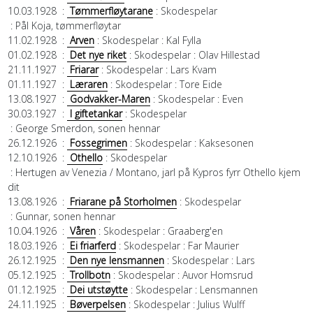
10.03.1928
:
Tømmerfløytarane
: Skodespelar
: Pål Koja, tømmerfløytar
11.02.1928
:
Arven
: Skodespelar
: Kal Fylla
01.02.1928
:
Det nye riket
: Skodespelar
: Olav Hillestad
21.11.1927
:
Friarar
: Skodespelar
: Lars Kvam
01.11.1927
:
Læraren
: Skodespelar
: Tore Eide
13.08.1927
:
Godvakker-Maren
: Skodespelar
: Even
30.03.1927
:
I giftetankar
: Skodespelar
: George Smerdon, sonen hennar
26.12.1926
:
Fossegrimen
: Skodespelar
: Kaksesonen
12.10.1926
:
Othello
: Skodespelar
: Hertugen av Venezia / Montano, jarl på Kypros fyrr Othello kjem
dit
13.08.1926
:
Friarane på Storholmen
: Skodespelar
: Gunnar, sonen hennar
10.04.1926
:
Våren
: Skodespelar
: Graaberg'en
18.03.1926
:
Ei friarferd
: Skodespelar
: Far Maurier
26.12.1925
:
Den nye lensmannen
: Skodespelar
: Lars
05.12.1925
:
Trollbotn
: Skodespelar
: Auvor Homsrud
01.12.1925
:
Dei utstøytte
: Skodespelar
: Lensmannen
24.11.1925
:
Bøverpelsen
: Skodespelar
: Julius Wulff