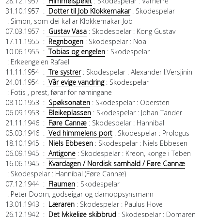
28.12.1957
:
Himmelspelet
: Skodespelar
: Vårherre
31.10.1957
:
Dotter til Job Klokkemakar
: Skodespelar
: Simon, som dei kallar Klokkemakar-Job
07.03.1957
:
Gustav Vasa
: Skodespelar
: Kong Gustav I
17.11.1955
:
Regnbogen
: Skodespelar
: Noa
10.06.1955
:
Tobias og engelen
: Skodespelar
: Erkeengelen Rafael
11.11.1954
:
Tre systrer
: Skodespelar
: Alexander I.Versjinin
24.01.1954
:
Vår evige vandring
: Skodespelar
: Fotis , prest, førar for rømingane
08.10.1953
:
Spøksonaten
: Skodespelar
: Obersten
06.09.1953
:
Bleikeplassen
: Skodespelar
: Johan Tander
21.11.1946
:
Føre Cannæ
: Skodespelar
: Hannibal
05.03.1946
:
Ved himmelens port
: Skodespelar
: Prologus
18.10.1945
:
Niels Ebbesen
: Skodespelar
: Niels Ebbesen
06.09.1945
:
Antigone
: Skodespelar
: Kreon, konge i Teben
16.06.1945
:
Kvardagen / Nordisk samhald / Føre Cannæ
: Skodespelar
: Hannibal (Føre Cannæ)
07.12.1944
:
Flaumen
: Skodespelar
: Peter Doorn, godseigar og damoppsynsmann
13.01.1943
:
Læraren
: Skodespelar
: Paulus Hove
26.12.1942
:
Det lykkelige skibbrud
: Skodespelar
: Domaren