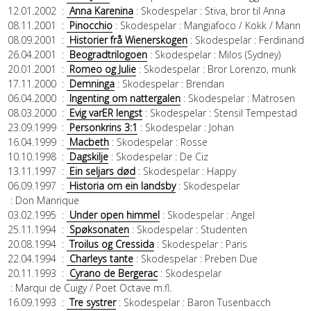
12.01.2002
:
Anna Karenina
: Skodespelar
: Stiva, bror til Anna
08.11.2001
:
Pinocchio
: Skodespelar
: Mangiafoco / Kokk / Mann
08.09.2001
:
Historier frå Wienerskogen
: Skodespelar
: Ferdinand
26.04.2001
:
Beogradtrilogoen
: Skodespelar
: Milos (Sydney)
20.01.2001
:
Romeo og Julie
: Skodespelar
: Bror Lorenzo, munk
17.11.2000
:
Demninga
: Skodespelar
: Brendan
06.04.2000
:
Ingenting om nattergalen
: Skodespelar
: Matrosen
08.03.2000
:
Evig varER lengst
: Skodespelar
: Stensil Tempestad
23.09.1999
:
Personkrins 3:1
: Skodespelar
: Johan
16.04.1999
:
Macbeth
: Skodespelar
: Rosse
10.10.1998
:
Dagskilje
: Skodespelar
: De Ciz
13.11.1997
:
Ein seljars død
: Skodespelar
: Happy
06.09.1997
:
Historia om ein landsby
: Skodespelar
: Don Manrique
03.02.1995
:
Under open himmel
: Skodespelar
: Angel
25.11.1994
:
Spøksonaten
: Skodespelar
: Studenten
20.08.1994
:
Troilus og Cressida
: Skodespelar
: Paris
22.04.1994
:
Charleys tante
: Skodespelar
: Preben Due
20.11.1993
:
Cyrano de Bergerac
: Skodespelar
: Marqui de Cuigy / Poet Octave m.fl.
16.09.1993
:
Tre systrer
: Skodespelar
: Baron Tusenbacch