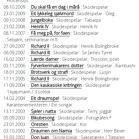
: Hortensius
08.10.2009
:
Du skal få en dag i mårå
: Skodespelar
23.01.2009
:
Eit lykkeleg sjølvmord
: Skodespelar
: Oleg
09.10.2008
:
Jungelboka
: Skodespelar
: Tabaqui
23.02.2008
:
Henrik IV
: Skodespelar
: Henrik IV
08.11.2007
:
Få meg på, for faen
: Skodespelar
: Sebjørn, seminarleiar m.fl.
27.09.2007
:
Richard II
: Skodespelar
: Henrik Bolingbroke
06.09.2007
:
Richard III
: Skodespelar
: Sir James Tyrrel
16.02.2007
:
Lærde damer
: Skodespelar
: Trissotin, poet
03.11.2006
:
Fyrverkerimakarens dotter
: Skodespelar
: Rambashi
18.01.2006
:
Brotsverk og straff
: Skodespelar
: Lusjin
17.11.2005
:
Richard II
: Skodespelar
: Henrik Bolingbroke
11.09.2004
:
Den kaukasiske kritringen
: Skodespelar
: 1.kjøpmann / 3.soldat
14.02.2004
:
Eit draumspel
: Skodespelar
: Karantenemeisteren / Ein songar
13.11.2003
:
Sjeler i natta
: Skodespelar
: Terry, joggar
05.09.2003
:
Bikubesong
: Skodespelar
: Fotografen *
23.01.2003
:
Orestien
: Skodespelar
: Kor
03.10.2002
:
Draumen om Narnia
: Skodespelar
: Herr Bever
15.03.2002
:
Don Juan
: Skodespelar
: Sekretæren / Tiggaren