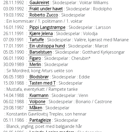
28.11.1992
:
Gaukreiret
: Skodespelar
: Voktar Williams
03.09.1992
:
Frakt under havet
: Skodespelar
: Rodolpho
19.03.1992
:
Roberto Zucco
: Skodespelar
: Ein kommisær / 1. politimann / 1. voktar
16.01.1992
:
Pippi Langstrømpe
: Skodespelar
: Larsson
26.11.1991
:
Kjære Jelena
: Skodespelar
: Volodja
07.09.1991
:
Tartuffe
: Skodespelar
: Valère, kjærast med Mariane
17.01.1991
:
Ein utstoppa hund
: Skodespelar
: Marcel
05.05.1990
:
Barselstuen
: Skodespelar
: Gotthard Kyrkjesongar
06.01.1990
:
Figaro
: Skodespelar
: Cherubin*
30.09.1989
:
Merlin
: Skodespelar
: Sir Mordred, kong Arturs uekte son
06.05.1989
:
Blodsbrør
: Skodespelar
: Eddie
15.09.1988
:
Tasten med T
: Skodespelar
: Mustafa, eventyrkatt / Rampete tanke
14.04.1988
:
Kvarmann
: Skodespelar
: Venn
06.02.1988
:
Volpone
: Skodespelar
: Bonario / Castrone
29.08.1987
:
Måken
: Skodespelar
: Konstantin Gavrilovitsj Treplev, son hennar
05.11.1986
:
Pantagleize
: Skodespelar
: Blanck, yngling, poet med bølgjande hår