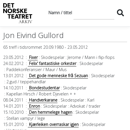
Namn / tittel
Jon Eivind Gullord
65 treff i tidsrommet 20.09.1980 - 23.05.2012
23.05.2012
:
Fixer
: Skodespelar
: Jerome / Mann i flip-flops
24.02.2012
:
Felix' fantastiske orkester
: Skodespelar
: Paddekonferansier / Maur / Mus
13.01.2012
:
Det gode menneske frå Sezuan
: Skodespelar
: 2.gud / teppehandlar
14.10.2011
:
Bondestudentar
: Skodespelar
: Kapellan Hirsch / Robert Djevelen + +
08.04.2011
:
Handverkarane
: Skodespelar
: Karl
14.01.2011
:
Enron
: Skodespelar
: Advokat / trader
15.10.2010
:
Den hemmelege hagen
: Skodespelar
: Stellan vampyr / lege
15.01.2010
:
Kjærleiken overraskar igjen
: Skodespelar