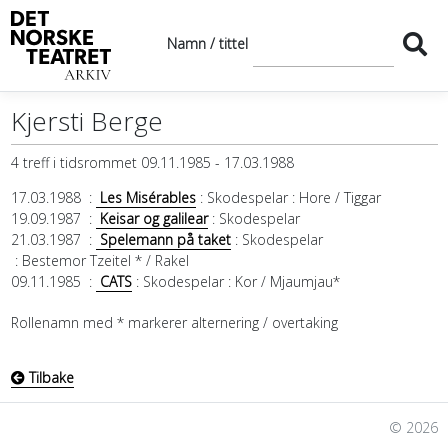
Namn / tittel
Kjersti Berge
4 treff i tidsrommet 09.11.1985 - 17.03.1988
17.03.1988
:
Les Misérables
: Skodespelar
: Hore / Tiggar
19.09.1987
:
Keisar og galilear
: Skodespelar
21.03.1987
:
Spelemann på taket
: Skodespelar
: Bestemor Tzeitel * / Rakel
09.11.1985
:
CATS
: Skodespelar
: Kor / Mjaumjau*
Rollenamn med * markerer alternering / overtaking
Tilbake
© 2026