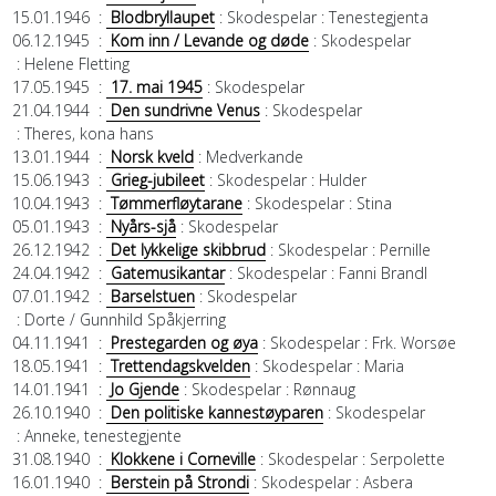
15.01.1946
:
Blodbryllaupet
: Skodespelar
: Tenestegjenta
06.12.1945
:
Kom inn / Levande og døde
: Skodespelar
: Helene Fletting
17.05.1945
:
17. mai 1945
: Skodespelar
21.04.1944
:
Den sundrivne Venus
: Skodespelar
: Theres, kona hans
13.01.1944
:
Norsk kveld
: Medverkande
15.06.1943
:
Grieg-jubileet
: Skodespelar
: Hulder
10.04.1943
:
Tømmerfløytarane
: Skodespelar
: Stina
05.01.1943
:
Nyårs-sjå
: Skodespelar
26.12.1942
:
Det lykkelige skibbrud
: Skodespelar
: Pernille
24.04.1942
:
Gatemusikantar
: Skodespelar
: Fanni Brandl
07.01.1942
:
Barselstuen
: Skodespelar
: Dorte / Gunnhild Spåkjerring
04.11.1941
:
Prestegarden og øya
: Skodespelar
: Frk. Worsøe
18.05.1941
:
Trettendagskvelden
: Skodespelar
: Maria
14.01.1941
:
Jo Gjende
: Skodespelar
: Rønnaug
26.10.1940
:
Den politiske kannestøyparen
: Skodespelar
: Anneke, tenestegjente
31.08.1940
:
Klokkene i Corneville
: Skodespelar
: Serpolette
16.01.1940
:
Berstein på Strondi
: Skodespelar
: Asbera