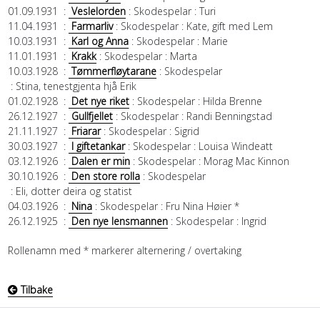
01.09.1931
:
Veslelorden
: Skodespelar
: Turi
11.04.1931
:
Farmarliv
: Skodespelar
: Kate, gift med Lem
10.03.1931
:
Karl og Anna
: Skodespelar
: Marie
11.01.1931
:
Krakk
: Skodespelar
: Marta
10.03.1928
:
Tømmerfløytarane
: Skodespelar
: Stina, tenestgjenta hjå Erik
01.02.1928
:
Det nye riket
: Skodespelar
: Hilda Brenne
26.12.1927
:
Gullfjellet
: Skodespelar
: Randi Benningstad
21.11.1927
:
Friarar
: Skodespelar
: Sigrid
30.03.1927
:
I giftetankar
: Skodespelar
: Louisa Windeatt
03.12.1926
:
Dalen er min
: Skodespelar
: Morag Mac Kinnon
30.10.1926
:
Den store rolla
: Skodespelar
: Eli, dotter deira og statist
04.03.1926
:
Nina
: Skodespelar
: Fru Nina Høier *
26.12.1925
:
Den nye lensmannen
: Skodespelar
: Ingrid
Rollenamn med * markerer alternering / overtaking
Tilbake