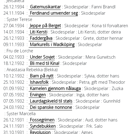
: Jelisaveta
26.12.1934
:
Gatemusikantar
: Skodespelar
: Fanni Brandl
24.11.1934
:
Ferdinand umvender seg
: Skodespelar
: Syster Terese
27.04.1934
:
Jeppe på Berget
: Skodespelar
: Kona til forvaltaren
14.01.1934
:
Liti Kersti
: Skodespelar
: Liti Kersti, dotter deira
26.12.1933
:
Faddergåva
: Skodespelar
: Grete, dotter hennar
09.11.1933
:
Markurells i Wadköping
: Skodespelar
: Fru de Lorche
04.02.1933
:
Under Sovjet
: Skodespelar
: Mera Gurwitsch
18.12.1932
:
Bli med til Kina!
: Skodespelar
: Anastasia Rebekka (Bekka)
10.12.1932
:
Barn på nytt
: Skodespelar
: Sylvia, dotter hans
25.10.1932
:
Ishavsfolk
: Skodespelar
: Petra, gift med Theodor
01.09.1932
:
Kamelen gjennom nålauga
: Skodespelar
: Zuzka
07.05.1932
:
Ervingen
: Skodespelar
: Inga, dotter hans
07.05.1932
:
Laurdagskveld til støls
: Skodespelar
: Gunnhild
24.03.1932
:
Dei spanske nonnone
: Skodespelar
: Syster Marcella
26.12.1931
:
Fossegrimen
: Skodespelar
: Aud, dotter hans
24.11.1931
:
Syndebukken
: Skodespelar
: Frk. Salo
31.10.1931
:
Revolusjon
: Skodespelar
: Agnes