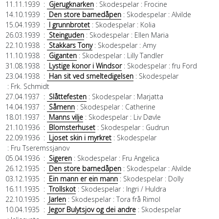
11.11.1939
:
Gjerugknarken
: Skodespelar
: Frocine
14.10.1939
:
Den store barnedåpen
: Skodespelar
: Alvilde
15.04.1939
:
I grunnbrotet
: Skodespelar
: Kolia
26.03.1939
:
Steinguden
: Skodespelar
: Ellen Maria
22.10.1938
:
Stakkars Tony
: Skodespelar
: Amy
11.10.1938
:
Giganten
: Skodespelar
: Lilly Tandler
31.08.1938
:
Lystige konor i Windsor
: Skodespelar
: fru Ford
23.04.1938
:
Han sit ved smeltedigelsen
: Skodespelar
: Frk. Schmidt
27.04.1937
:
Slåttefesten
: Skodespelar
: Marjatta
14.04.1937
:
Såmenn
: Skodespelar
: Catherine
18.01.1937
:
Manns vilje
: Skodespelar
: Liv Døvle
21.10.1936
:
Blomsterhuset
: Skodespelar
: Gudrun
22.09.1936
:
Ljoset skin i myrkret
: Skodespelar
: Fru Tseremssjanov
05.04.1936
:
Sigeren
: Skodespelar
: Fru Angelica
26.12.1935
:
Den store barnedåpen
: Skodespelar
: Alvilde
03.12.1935
:
Ein mann er ein mann
: Skodespelar
: Dolly
16.11.1935
:
Trollskot
: Skodespelar
: Ingri / Huldra
22.10.1935
:
Jarlen
: Skodespelar
: Tora frå Rimol
10.04.1935
:
Jegor Bulytsjov og dei andre
: Skodespelar