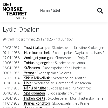
Namn / tittel
Lydia Opøien
94 treff i tidsrommet 26.12.1925 - 10.08.1957
10.08.1957
:
Trost i taklampa
: Skodespelar
: Krestine Krokengen
07.11.1956
:
Heimkomen helt
: Skodespelar
: Daylia, kona hans *
17.04.1956
:
Annie get your gun
: Skodespelar
: Dolly Tate
10.06.1955
:
Tobias og engelen
: Skodespelar
: Anna
16.04.1955
:
Stålstuten
: Skodespelar
: Kari Uppistugu
09.03.1955
:
Yerma
: Skodespelar
: Dolores
17.12.1954
:
Sirkus Mikkelikski
: Skodespelar
: Marte*
03.10.1954
:
Liolá
: Skodespelar
: Carmen frå Moscardia
17.11.1953
:
Når vi blir gifte
: Skodespelar
: Fru Northrop
08.10.1953
:
Spøksonaten
: Skodespelar
: Mumien
30.04.1953
:
Frøken Rosita
: Skodespelar
: Mor til attergløymene
11.01.1953
:
Kranes konditori
: Skodespelar
: Fru Krane