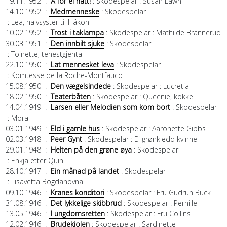
19.11.1952
:
Å for ei natt!
: Skodespelar
: Susan Lawn
14.10.1952
:
Medmenneske
: Skodespelar
: Lea, halvsyster til Håkon
10.02.1952
:
Trost i taklampa
: Skodespelar
: Mathilde Brannerud
30.03.1951
:
Den innbilt sjuke
: Skodespelar
: Toinette, tenestgjenta
22.10.1950
:
Lat mennesket leva
: Skodespelar
: Komtesse de la Roche-Montfauco
15.08.1950
:
Den vægelsindede
: Skodespelar
: Lucretia
18.02.1950
:
Teaterbåten
: Skodespelar
: Queenie, kokke
14.04.1949
:
Larsen eller Melodien som kom bort
: Skodespelar
: Mora
03.01.1949
:
Eld i gamle hus
: Skodespelar
: Aaronette Gibbs
02.03.1948
:
Peer Gynt
: Skodespelar
: Ei grønkledd kvinne
29.01.1948
:
Helten på den grøne øya
: Skodespelar
: Enkja etter Quin
28.10.1947
:
Ein månad på landet
: Skodespelar
: Lisavetta Bogdanovna
09.10.1946
:
Kranes konditori
: Skodespelar
: Fru Gudrun Buck
31.08.1946
:
Det lykkelige skibbrud
: Skodespelar
: Pernille
13.05.1946
:
I ungdomsretten
: Skodespelar
: Fru Collins
12.02.1946
:
Brudekjolen
: Skodespelar
: Sardinette