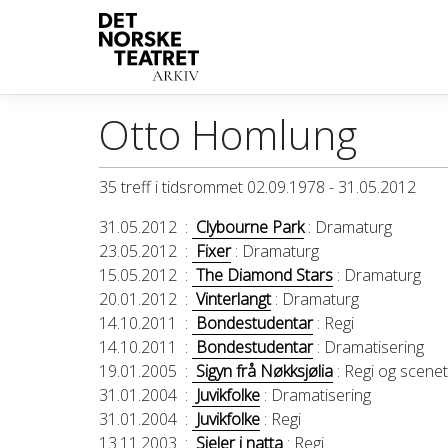
Otto Homlung
35 treff i tidsrommet 02.09.1978 - 31.05.2012
31.05.2012
:
Clybourne Park
: Dramaturg
23.05.2012
:
Fixer
: Dramaturg
15.05.2012
:
The Diamond Stars
: Dramaturg
20.01.2012
:
Vinterlangt
: Dramaturg
14.10.2011
:
Bondestudentar
: Regi
14.10.2011
:
Bondestudentar
: Dramatisering
19.01.2005
:
Sigyn frå Nøkksjølia
: Regi og scene
31.01.2004
:
Juvikfolke
: Dramatisering
31.01.2004
:
Juvikfolke
: Regi
13.11.2003
:
Sjeler i natta
: Regi