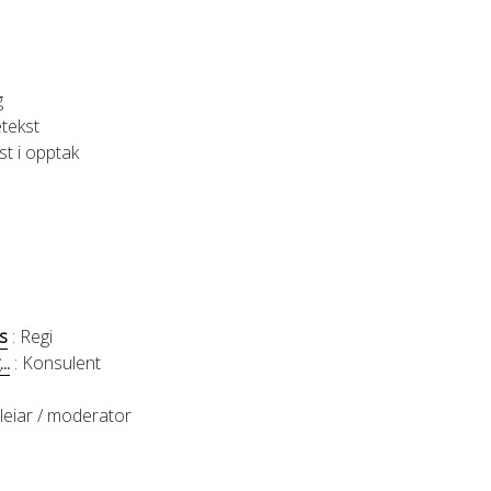
g
tekst
st i opptak
s
: Regi
..
: Konsulent
leiar / moderator