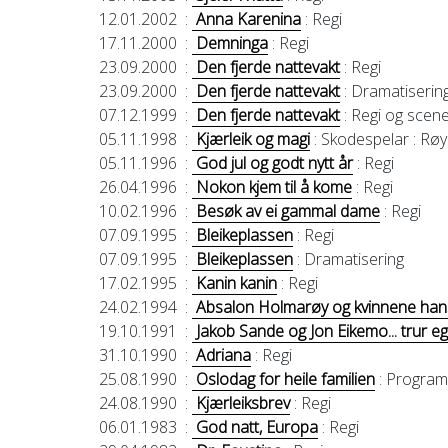
12.01.2002
:
Anna Karenina
: Regi
17.11.2000
:
Demninga
: Regi
23.09.2000
:
Den fjerde nattevakt
: Regi
23.09.2000
:
Den fjerde nattevakt
: Dramatiserin
07.12.1999
:
Den fjerde nattevakt
: Regi og scene
05.11.1998
:
Kjærleik og magi
: Skodespelar
: Røy
05.11.1996
:
God jul og godt nytt år
: Regi
26.04.1996
:
Nokon kjem til å kome
: Regi
10.02.1996
:
Besøk av ei gammal dame
: Regi
07.09.1995
:
Bleikeplassen
: Regi
07.09.1995
:
Bleikeplassen
: Dramatisering
17.02.1995
:
Kanin kanin
: Regi
24.02.1994
:
Absalon Holmarøy og kvinnene han
19.10.1991
:
Jakob Sande og Jon Eikemo... trur eg.
31.10.1990
:
Adriana
: Regi
25.08.1990
:
Oslodag for heile familien
: Program
24.08.1990
:
Kjærleiksbrev
: Regi
06.01.1983
:
God natt, Europa
: Regi