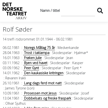
Namn / tittel
Rolf Søder
14 treff i tidsrommet 01.01.1944 - 06.02.1981
06.02.1981
:
Noregs Mållag 75 år
: Medverkande
28.04.1963
:
Trost i taklampa
: Skodespelar
: Hjalmar*
16.01.1963
:
Frøken Julie
: Skodespelar
: Jean
03.11.1962
:
Byen ved havet
: Skodespelar
: Kasper
03.09.1962
:
Peer Gynt
: Skodespelar
: Peer Gynt *
14.01.1962
:
Den kaukasiske kritringen
: Skodespelar
: Røvaren Irakli
26.10.1961
:
Lang dags ferd mot natt
: Skodespelar
: James Tyrone (son)
10.09.1961
:
Prosessen mot Jesus
: Skodespelar
: Josef
13.04.1961
:
Dobbelsats og freske fraspark
: Skodespelar
: Ollvar Sjulhus