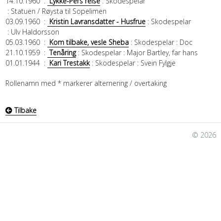
14.10.1960
:
Lykke-Pers reise
: Skodespelar
: Statuen / Røysta til Sopelimen
03.09.1960
:
Kristin Lavransdatter - Husfrue
: Skodespelar
: Ulv Haldorsson
05.03.1960
:
Kom tilbake, vesle Sheba
: Skodespelar
: Doc
21.10.1959
:
Tenåring
: Skodespelar
: Major Bartley, far hans
01.01.1944
:
Kari Trestakk
: Skodespelar
: Svein Fylgje
Rollenamn med * markerer alternering / overtaking
Tilbake
© 2026