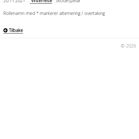
20.11.2021
:
Vinterreise
: Skodespelar
Rollenamn med * markerer alternering / overtaking
Tilbake
© 2026