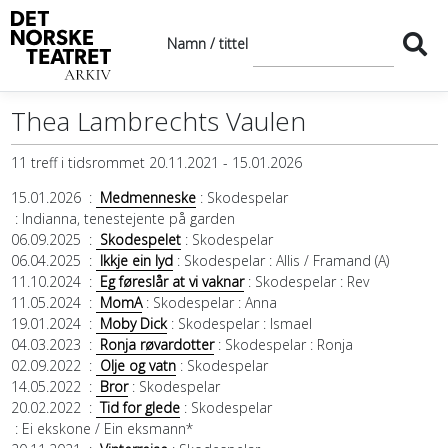
Namn / tittel
Thea Lambrechts Vaulen
11 treff i tidsrommet 20.11.2021 - 15.01.2026
15.01.2026
:
Medmenneske
: Skodespelar
: Indianna, tenestejente på garden
06.09.2025
:
Skodespelet
: Skodespelar
06.04.2025
:
Ikkje ein lyd
: Skodespelar
: Allis / Framand (A)
11.10.2024
:
Eg føreslår at vi vaknar
: Skodespelar
: Rev
11.05.2024
:
MomA
: Skodespelar
: Anna
19.01.2024
:
Moby Dick
: Skodespelar
: Ismael
04.03.2023
:
Ronja røvardotter
: Skodespelar
: Ronja
02.09.2022
:
Olje og vatn
: Skodespelar
14.05.2022
:
Bror
: Skodespelar
20.02.2022
:
Tid for glede
: Skodespelar
: Ei ekskone / Ein eksmann*