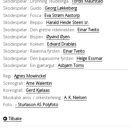
Skodespelar :
Dronning Teudelinga :
Tordis Maurstad
Skodespelar :
Guido :
Georg Løkkeberg
Skodespelar :
Fosca :
Eva Strøm Aastorp
Skodespelar :
Beppo :
Harald Heide Steen sr.
Skodespelar :
Den gretne rideknekten :
Einar Tveito
Skodespelar :
Bispen :
Øyvind Øyen
Skodespelar :
Kokken :
Edvard Drabløs
Skodespelar :
Ravenna-fyrsten :
Einar Tveito
Skodespelar :
Den bajasvorne fyrsten :
Helge Essmar
Skodespelar :
Ein gjætargut :
Asbjørn Toms
Regi :
Agnes Mowinckel
Scenografi :
Arne Walentin
Koreografi :
Gerd Kjølaas
Musikalsk ansv. / orkesterleiing :
A. K. Nielsen
Foto :
- Sturlason AS Polyfoto
Tilbake