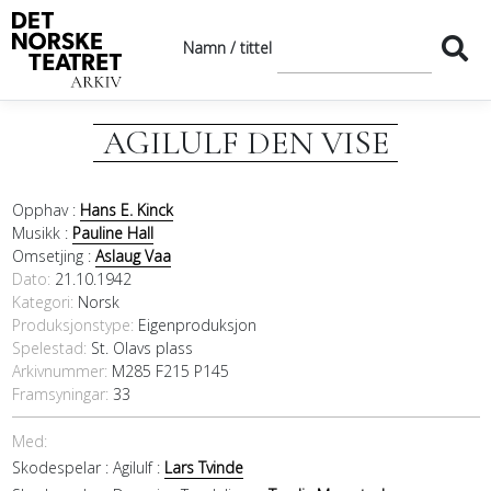
Namn / tittel
AGILULF DEN VISE
Opphav :
Hans E. Kinck
Musikk :
Pauline Hall
Omsetjing :
Aslaug Vaa
Dato
21.10.1942
Kategori
Norsk
Produksjonstype:
Eigenproduksjon
Spelestad:
St. Olavs plass
Arkivnummer:
M285 F215 P145
Framsyningar:
33
Med:
Skodespelar :
Agilulf :
Lars Tvinde