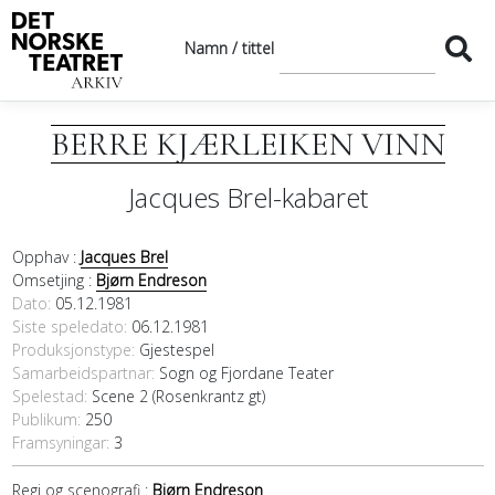
Namn / tittel
BERRE KJÆRLEIKEN VINN
Jacques Brel-kabaret
Opphav :
Jacques Brel
Omsetjing :
Bjørn Endreson
Dato
05.12.1981
Siste speledato
06.12.1981
Produksjonstype:
Gjestespel
Samarbeidspartnar
Sogn og Fjordane Teater
Spelestad:
Scene 2 (Rosenkrantz gt)
Publikum:
250
Framsyningar:
3
Regi og scenografi :
Bjørn Endreson