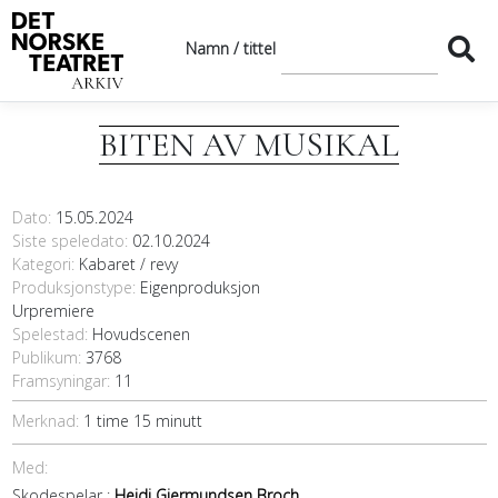
Namn / tittel
BITEN AV MUSIKAL
Dato
15.05.2024
Siste speledato
02.10.2024
Kategori
Kabaret / revy
Produksjonstype:
Eigenproduksjon
Urpremiere
Spelestad:
Hovudscenen
Publikum:
3768
Framsyningar:
11
Merknad:
1 time 15 minutt
Med:
Skodespelar :
Heidi Gjermundsen Broch