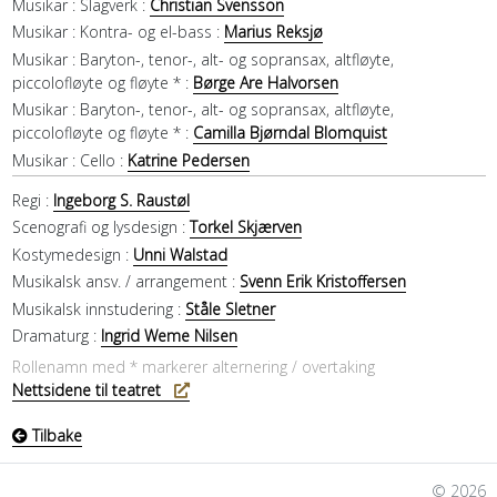
Musikar :
Slagverk :
Christian Svensson
Musikar :
Kontra- og el-bass :
Marius Reksjø
Musikar :
Baryton-, tenor-, alt- og sopransax, altfløyte,
piccolofløyte og fløyte * :
Børge Are Halvorsen
Musikar :
Baryton-, tenor-, alt- og sopransax, altfløyte,
piccolofløyte og fløyte * :
Camilla Bjørndal Blomquist
Musikar :
Cello :
Katrine Pedersen
Regi :
Ingeborg S. Raustøl
Scenografi og lysdesign :
Torkel Skjærven
Kostymedesign :
Unni Walstad
Musikalsk ansv. / arrangement :
Svenn Erik Kristoffersen
Musikalsk innstudering :
Ståle Sletner
Dramaturg :
Ingrid Weme Nilsen
Rollenamn med * markerer alternering / overtaking
Nettsidene til teatret
Tilbake
© 2026