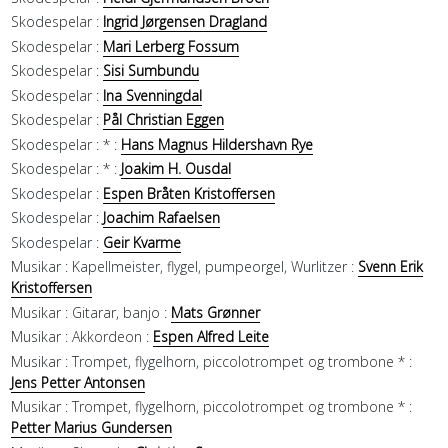
Skodespelar :
Ingrid Jørgensen Dragland
Skodespelar :
Mari Lerberg Fossum
Skodespelar :
Sisi Sumbundu
Skodespelar :
Ina Svenningdal
Skodespelar :
Pål Christian Eggen
Skodespelar :
* :
Hans Magnus Hildershavn Rye
Skodespelar :
* :
Joakim H. Ousdal
Skodespelar :
Espen Bråten Kristoffersen
Skodespelar :
Joachim Rafaelsen
Skodespelar :
Geir Kvarme
Musikar :
Kapellmeister, flygel, pumpeorgel, Wurlitzer :
Svenn Erik
Kristoffersen
Musikar :
Gitarar, banjo :
Mats Grønner
Musikar :
Akkordeon :
Espen Alfred Leite
Musikar :
Trompet, flygelhorn, piccolotrompet og trombone * :
Jens Petter Antonsen
Musikar :
Trompet, flygelhorn, piccolotrompet og trombone * :
Petter Marius Gundersen