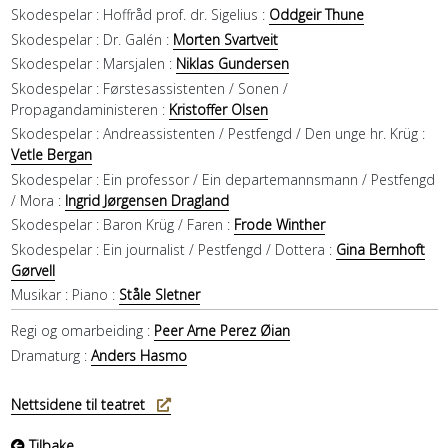
Skodespelar :
Hoffråd prof. dr. Sigelius :
Oddgeir Thune
Skodespelar :
Dr. Galén :
Morten Svartveit
Skodespelar :
Marsjalen :
Niklas Gundersen
Skodespelar :
Førstesassistenten / Sonen /
Propagandaministeren :
Kristoffer Olsen
Skodespelar :
Andreassistenten / Pestfengd / Den unge hr. Krüg :
Vetle Bergan
Skodespelar :
Ein professor / Ein departemannsmann / Pestfengd
/ Mora :
Ingrid Jørgensen Dragland
Skodespelar :
Baron Krüg / Faren :
Frode Winther
Skodespelar :
Ein journalist / Pestfengd / Dottera :
Gina Bernhoft
Gørvell
Musikar :
Piano :
Ståle Sletner
Regi og omarbeiding :
Peer Arne Perez Øian
Dramaturg :
Anders Hasmo
Nettsidene til teatret
Tilbake