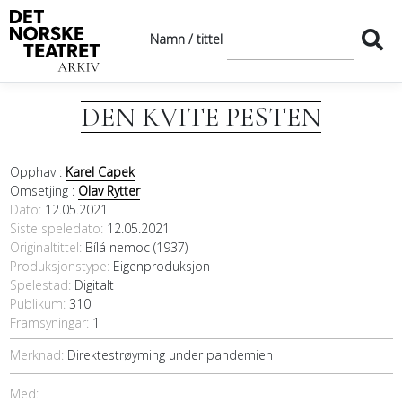
Namn / tittel
DEN KVITE PESTEN
Opphav :
Karel Capek
Omsetjing :
Olav Rytter
Dato
12.05.2021
Siste speledato
12.05.2021
Originaltittel
Bílá nemoc (1937)
Produksjonstype:
Eigenproduksjon
Spelestad:
Digitalt
Publikum:
310
Framsyningar:
1
Merknad:
Direktestrøyming under pandemien
Med: