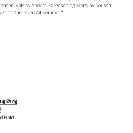
ohansen, Vals av Anders Sørensen og Marsj av Soussa.
av forfattaren ved Alf Sommer."
ng Ørvig
d
ld Hald