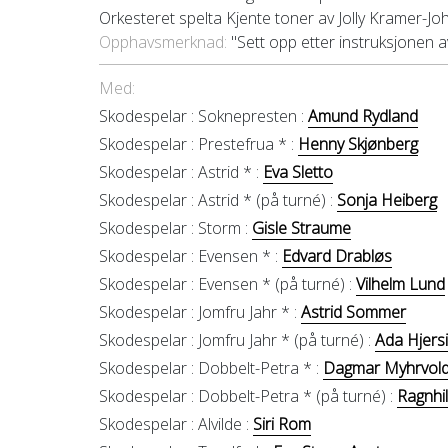
Orkesteret spelta Kjente toner av Jolly Kramer-J
Opphavsmerknad:
"Sett opp etter instruksjonen 
Med:
Skodespelar :
Soknepresten :
Amund Rydland
Skodespelar :
Prestefrua * :
Henny Skjønberg
Skodespelar :
Astrid * :
Eva Sletto
Skodespelar :
Astrid * (på turné) :
Sonja Heiberg
Skodespelar :
Storm :
Gisle Straume
Skodespelar :
Evensen * :
Edvard Drabløs
Skodespelar :
Evensen * (på turné) :
Vilhelm Lund
Skodespelar :
Jomfru Jahr * :
Astrid Sommer
Skodespelar :
Jomfru Jahr * (på turné) :
Ada Hjersi
Skodespelar :
Dobbelt-Petra * :
Dagmar Myhrvol
Skodespelar :
Dobbelt-Petra * (på turné) :
Ragnhi
Skodespelar :
Alvilde :
Siri Rom