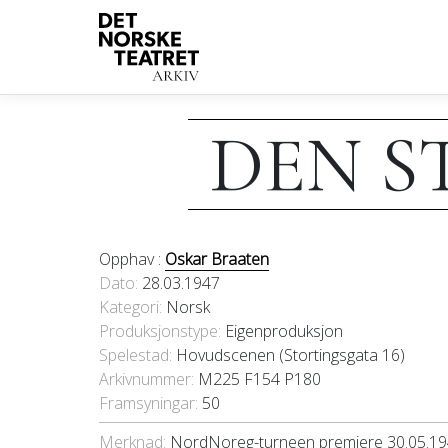
DEN S
Opphav :
Oskar Braaten
Dato
28.03.1947
Kategori
Norsk
Produksjonstype:
Eigenproduksjon
Spelestad:
Hovudscenen (Stortingsgata 16)
Arkivnummer:
M225 F154 P180
Framsyningar:
50
Merknad:
NordNoreg-turneen premiere 30.05.1947. 