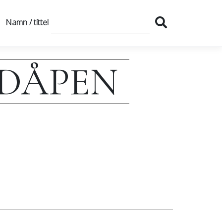
Namn / tittel
EDÅPEN