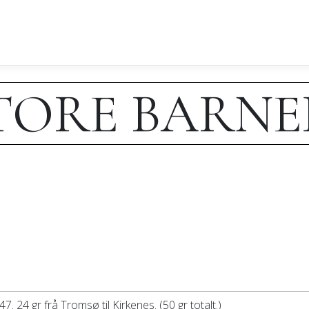
TORE BARN
24 gr frå Tromsø til Kirkenes. (50 gr totalt.)