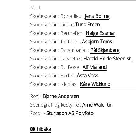
Med:
Skodespelar :
Donadieu :
Jens Bolling
Skodespelar :
Judith :
Turid Steen
Skodespelar :
Berthelien :
Helge Essmar
Skodespelar :
Tiefbach :
Asbjørn Toms
Skodespelar :
Escambarlat :
Pål Skjønberg
Skodespelar :
Lavalette :
Harald Heide Steen sr.
Skodespelar :
Du Bose :
Alf Malland
Skodespelar :
Barbe :
Åsta Voss
Skodespelar :
Nicolas :
Kåre Wicklund
Regi :
Bjarne Andersen
Scenografi og kostyme :
Arne Walentin
Foto :
- Sturlason AS Polyfoto
Tilbake