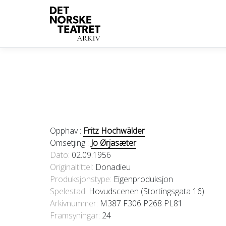
Opphav :
Fritz Hochwälder
Omsetjing :
Jo Ørjasæter
Dato
02.09.1956
Originaltittel
Donadieu
Produksjonstype:
Eigenproduksjon
Spelestad:
Hovudscenen (Stortingsgata 16)
Arkivnummer:
M387 F306 P268 PL81
Framsyningar:
24