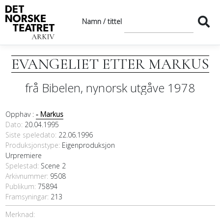
Namn / tittel
EVANGELIET ETTER MARKUS
frå Bibelen, nynorsk utgåve 1978
Opphav :
- Markus
Dato
20.04.1995
Siste speledato
22.06.1996
Produksjonstype:
Eigenproduksjon
Urpremiere
Spelestad:
Scene 2
Arkivnummer:
9508
Publikum:
75894
Framsyningar:
213
Merknad: