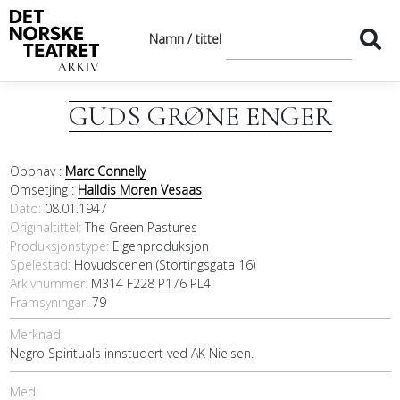
Namn / tittel
GUDS GRØNE ENGER
Opphav :
Marc Connelly
Omsetjing :
Halldis Moren Vesaas
Dato
08.01.1947
Originaltittel
The Green Pastures
Produksjonstype:
Eigenproduksjon
Spelestad:
Hovudscenen (Stortingsgata 16)
Arkivnummer:
M314 F228 P176 PL4
Framsyningar:
79
Merknad:
Negro Spirituals innstudert ved AK Nielsen.
Med: