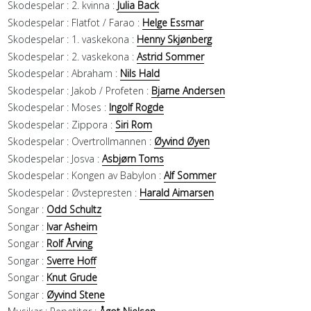
Skodespelar :
2. kvinna :
Julia Back
Skodespelar :
Flatfot / Farao :
Helge Essmar
Skodespelar :
1. vaskekona :
Henny Skjønberg
Skodespelar :
2. vaskekona :
Astrid Sommer
Skodespelar :
Abraham :
Nils Hald
Skodespelar :
Jakob / Profeten :
Bjarne Andersen
Skodespelar :
Moses :
Ingolf Rogde
Skodespelar :
Zippora :
Siri Rom
Skodespelar :
Overtrollmannen :
Øyvind Øyen
Skodespelar :
Josva :
Asbjørn Toms
Skodespelar :
Kongen av Babylon :
Alf Sommer
Skodespelar :
Øvstepresten :
Harald Aimarsen
Songar :
Odd Schultz
Songar :
Ivar Asheim
Songar :
Rolf Årving
Songar :
Sverre Hoff
Songar :
Knut Grude
Songar :
Øyvind Stene