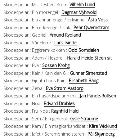
Skodespelar :
Mr. Deshee, Aron :
Vilhelm Lund
Skodespelar :
Ein morengel :
Dagmar Myhrvold
Skodespelar :
Ein annan engel / Ei kvinne :
Åsta Voss
Skodespelar :
Ein erkeengel / Isak :
Pehr Qværnstrøm
Skodespelar :
Gabriel :
Amund Rydland
Skodespelar :
Vår Herre :
Lars Tvinde
Skodespelar :
Eggkrem-kokken :
Odd Somdalen
Skodespelar :
Adam / Hezdrel :
Harald Heide Steen sr.
Skodespelar :
Eva :
Sossen Krohg
Skodespelar :
Kain / Kain den 6. :
Gunnar Simenstad
Skodespelar :
Gjenta hans Kain :
Elisabeth Bang
Skodespelar :
Zeba :
Eva Strøm Aastorp
Skodespelar :
Ein hasardspelar m.m. :
Jan Pande-Rolfsen
Skodespelar :
Noa :
Edvard Drabløs
Skodespelar :
Fru Noa :
Ragnhild Hald
Skodespelar :
Sem / Ein general :
Gisle Straume
Skodespelar :
Kam / Ein magikarkandidat :
Kåre Wicklund
Skodespelar :
Jafet / Seremonimeisteren :
Pål Skjønberg