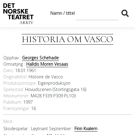
Namn / tittel
HISTORIA OM VASCO
Opphav :
Georges Schehade
Omsetjing :
Halldis Moren Vesaas
Dato
18.01.1961
Originaltittel
Histoire de Vasco
Produksjonstype:
Eigenproduksjon
Spelestad:
Hovudscenen (Stortingsgata 16)
Arkivnummer:
M428 F339 P309 PL103
Publikum:
1997
Framsyningar:
16
Med:
Skodespelar :
Løytnant September :
Finn Kvalem