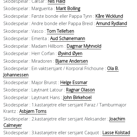
Skodespelar :
Cæsar :
Nils Hald
Skodespelar :
Marguerita :
Marit Bolling
Skodespelar :
Første bonde eller Pappa Tynn :
Kåre Wicklund
Skodespelar :
Andre bonde eller Pappa Breid :
Amund Rydland
Skodespelar :
Vasco :
Tom Tellefsen
Skodespelar :
Emerita :
Aud Schønemann
Skodespelar :
Madam Hillbom :
Dagmar Myhrvold
Skodespelar :
Herr Corfan :
Øyvind Øyen
Skodespelar :
Miradoren :
Bjarne Andersen
Skodespelar :
Ein vaktsersjant / Korporal Frichoune :
Ola B.
Johannessen
Skodespelar :
Major Brunst :
Helge Essmar
Skodespelar :
Løytnant Latour :
Ragnar Olason
Skodespelar :
Løytnant Hans :
John Birkehoel
Skodespelar :
1.kastanjetre eller sersjant Paraz / Tamburmajor
Krantz :
Asbjørn Toms
Skodespelar :
2.kastanjetre eller sersjant Aleksander :
Joachim
Calmeyer
Skodespelar :
3.kastanjetre eller sersjant Caquot :
Lasse Kolstad