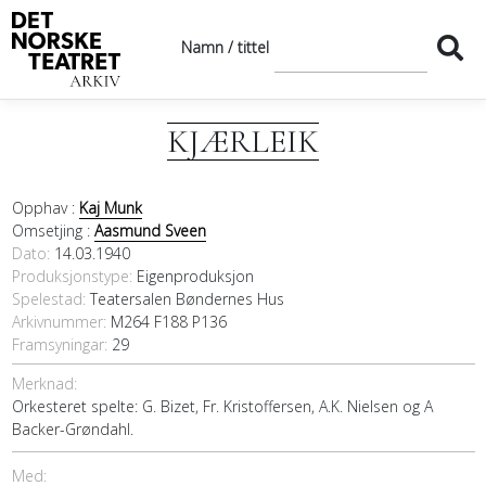
Namn / tittel
KJÆRLEIK
Opphav :
Kaj Munk
Omsetjing :
Aasmund Sveen
Dato
14.03.1940
Produksjonstype:
Eigenproduksjon
Spelestad:
Teatersalen Bøndernes Hus
Arkivnummer:
M264 F188 P136
Framsyningar:
29
Merknad:
Orkesteret spelte: G. Bizet, Fr. Kristoffersen, A.K. Nielsen og A
Backer-Grøndahl.
Med: