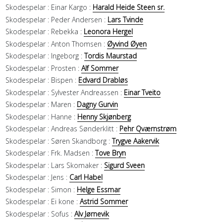
Skodespelar :
Einar Kargo :
Harald Heide Steen sr.
Skodespelar :
Peder Andersen :
Lars Tvinde
Skodespelar :
Rebekka :
Leonora Hergel
Skodespelar :
Anton Thomsen :
Øyvind Øyen
Skodespelar :
Ingeborg :
Tordis Maurstad
Skodespelar :
Prosten :
Alf Sommer
Skodespelar :
Bispen :
Edvard Drabløs
Skodespelar :
Sylvester Andreassen :
Einar Tveito
Skodespelar :
Maren :
Dagny Gurvin
Skodespelar :
Hanne :
Henny Skjønberg
Skodespelar :
Andreas Sønderklitt :
Pehr Qværnstrøm
Skodespelar :
Søren Skandborg :
Trygve Aakervik
Skodespelar :
Frk. Madsen :
Tove Bryn
Skodespelar :
Lars Skomaker :
Sigurd Sveen
Skodespelar :
Jens :
Carl Habel
Skodespelar :
Simon :
Helge Essmar
Skodespelar :
Ei kone :
Astrid Sommer
Skodespelar :
Sofus :
Alv Jørnevik