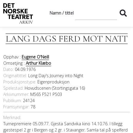
Namn / tittel
LANG DAGS FERD MOT NATT
Opphav :
Eugene O'Neill
Omsetjing :
Arthur Klæbo
Dato
04.09.1976
Originaltittel
Long Day's Journey into Night
Produksjonstype:
Eigenproduksjon
Spelestad:
Hovudscenen (Stortingsgata 16)
Arkivnummer:
M565 F521 P503
Publikum:
24124
Framsyningar:
78
Merknad:
Turnepremiere 05.09.77. Gjesta Sandvika kino 14.10.76. I tillegg
gjestespel 2 gr i Bergen og 2 gr. i Stavanger. Samla tal på spelferd