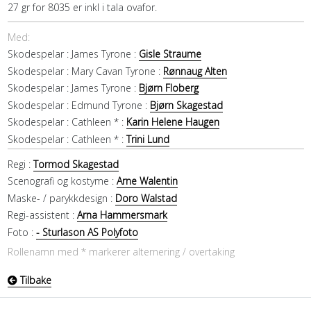
27 gr for 8035 er inkl i tala ovafor.
Med:
Skodespelar :
James Tyrone :
Gisle Straume
Skodespelar :
Mary Cavan Tyrone :
Rønnaug Alten
Skodespelar :
James Tyrone :
Bjørn Floberg
Skodespelar :
Edmund Tyrone :
Bjørn Skagestad
Skodespelar :
Cathleen * :
Karin Helene Haugen
Skodespelar :
Cathleen * :
Trini Lund
Regi :
Tormod Skagestad
Scenografi og kostyme :
Arne Walentin
Maske- / parykkdesign :
Doro Walstad
Regi-assistent :
Arna Hammersmark
Foto :
- Sturlason AS Polyfoto
Rollenamn med * markerer alternering / overtaking
Tilbake