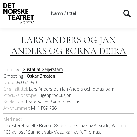
Namn / tittel
LARS ANDERS OG JAN
ANDERS OG BORNA DEIRA
Opphav :
Gustaf af Geijerstam
Omsetjing :
Oskar Braaten
Dato
03.05.1930
Originaltittel
Lars Anders och Jan Anders och deras barn
Produksjonstype:
Eigenproduksjon
Spelestad:
Teatersalen Bøndernes Hus
Arkivnummer:
M11 F89 P36
Merknad:
Orkesteret spelte Brørne Østermanns Jazz av A. Krølle, Vals op.
103 av Josef Sanner, Vals-Mazurkan av A. Thomas.