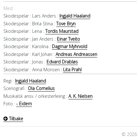
Med:
Skodespelar :
Lars Anders :
Ingjald Haaland
Skodespelar :
Brita Stina :
Tove Bryn
Skodespelar :
Lena :
Tordis Maurstad
Skodespelar :
Jan Anders :
Einar Tveito
Skodespelar :
Karolina :
Dagmar Myhrvold
Skodespelar :
Karl Johan :
Andreas Andreassen
Skodespelar :
Jonas :
Edvard Drabløs
Skodespelar :
Anna Monsen :
Lita Prahl
Regi :
Ingjald Haaland
Scenografi :
Ola Cornelius
Musikalsk ansv. / orkesterleiing :
A. K. Nielsen
Foto :
- Eidem
Tilbake
© 2026