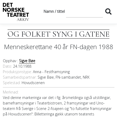
Namn / tittel
OG FOLKET SYNG I GATENE
Menneskerettane 40 år FN-dagen 1988
Opphav :
Sigve Bøe
Dato
24.10.1988
Produksjonstype:
Anna - Festframsyning
Samarbeidspartnar
Sigve Bøe, FN-sambandet, NRK
Spelestad:
Hovudscenen
Merknad:
Ved denne markeringa var det i flg. årsmeldinga også utstillingar,
barneframsyningar i Teaterbistroen, 2 framsyningar ved Uno-
teatern frå Sverige i Scene 2-foajeen og "to fullsette framsyningar
på Hovudscenen": Billetteringa gjekk utanom teaterets