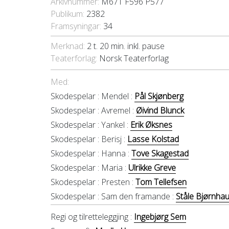
Arkivnummer:
M671 F596 P577
Publikum:
2382
Framsyningar:
34
Merknad:
2 t. 20 min. inkl. pause
Teaterforlag:
Norsk Teaterforlag
Med:
Skodespelar :
Mendel :
Pål Skjønberg
Skodespelar :
Avremel :
Øivind Blunck
Skodespelar :
Yankel :
Erik Øksnes
Skodespelar :
Berisj :
Lasse Kolstad
Skodespelar :
Hanna :
Tove Skagestad
Skodespelar :
Maria :
Ulrikke Greve
Skodespelar :
Presten :
Tom Tellefsen
Skodespelar :
Sam den framande :
Ståle Bjørnha
Regi og tilretteleggjing :
Ingebjørg Sem