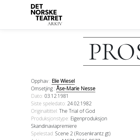
PRO
Opphav :
Elie Wiesel
Omsetjing :
Åse-Marie Nesse
Dato
03.12.1981
Siste speledato
24.02.1982
Originaltittel
The Trial of God
Produksjonstype:
Eigenproduksjon
Skandinaviapremiere
Spelestad:
Scene 2 (Rosenkrantz gt)