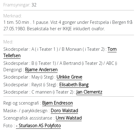
Framsyningar:
32
Merknad:
1 tim. 50 min . 1 pause. Vist 4 gonger under Festspela i Bergen frå
27.05.1980. Besøkstala her er IKKJE inkludert ovafor.
Med:
Skodespelar :
A ( i Teater 1 ) / B Morwan ( i Teater 2) :
Tom
Tellefsen
Skodespelar :
B (i Teater 1) / A Bertrand (i Teater 2) / ABC (i
Dengong) :
Bjarne Andersen
Skodespelar :
May (i Steg) :
Ulrikke Greve
Skodespelar :
Røyst (i Steg) :
Elisabeth Bang
Skodespelar :
C mannen (i Teater 2) :
Jan Clementz
Regi og scenografi :
Bjørn Endreson
Maske- / parykkdesign :
Doro Walstad
Scenografisk asssistanse :
Unni Walstad
Foto :
- Sturlason AS Polyfoto