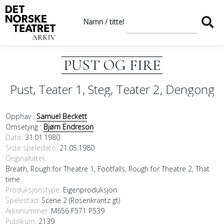
Namn / tittel
PUST OG FIRE
Pust, Teater 1, Steg, Teater 2, Dengong
Opphav :
Samuel Beckett
Omsetjing :
Bjørn Endreson
Dato
31.01.1980
Siste speledato
21.05.1980
Originaltittel
Breath, Rough for Theatre 1, Footfalls, Rough for Theatre 2, That
time
Produksjonstype:
Eigenproduksjon
Spelestad:
Scene 2 (Rosenkrantz gt)
Arkivnummer:
M656 F571 P539
Publikum:
2139