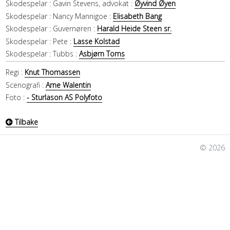
Skodespelar :
Gavin Stevens, advokat :
Øyvind Øyen
Skodespelar :
Nancy Mannigoe :
Elisabeth Bang
Skodespelar :
Guvernøren :
Harald Heide Steen sr.
Skodespelar :
Pete :
Lasse Kolstad
Skodespelar :
Tubbs :
Asbjørn Toms
Regi :
Knut Thomassen
Scenografi :
Arne Walentin
Foto :
- Sturlason AS Polyfoto
Tilbake
© 2026