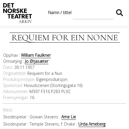
Namn / tittel
REQUIEM FOR EIN NONNE
Opphav :
William Faulkner
Omsetjing :
Jo Ørjasæter
Dato
30.11.1957
Originaltittel
Requiem for a Nun
Produksjonstype:
Eigenproduksjon
Spelestad:
Hovudscenen (Stortingsgata 16)
Arkivnummer:
M397 F316 P283 PL92
Framsyningar:
16
Med:
Skodespelar :
Gowan Stevens :
Arne Lie
Skodespelar :
Temple Stevens, f. Drake :
Urda Arneberg