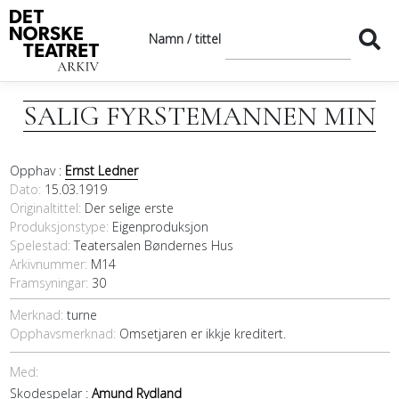
Namn / tittel
SALIG FYRSTEMANNEN MIN
Opphav :
Ernst Ledner
Dato
15.03.1919
Originaltittel
Der selige erste
Produksjonstype:
Eigenproduksjon
Spelestad:
Teatersalen Bøndernes Hus
Arkivnummer:
M14
Framsyningar:
30
Merknad:
turne
Opphavsmerknad:
Omsetjaren er ikkje kreditert.
Med:
Skodespelar :
Amund Rydland