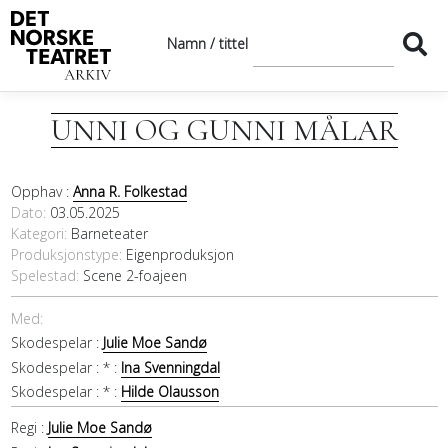
Namn / tittel
UNNI OG GUNNI MÅLAR
Opphav :
Anna R. Folkestad
Dato
03.05.2025
Kategori
Barneteater
Produksjonstype:
Eigenproduksjon
Spelestad:
Scene 2-foajeen
Med:
Skodespelar :
Julie Moe Sandø
Skodespelar :
* :
Ina Svenningdal
Skodespelar :
* :
Hilde Olausson
Regi :
Julie Moe Sandø