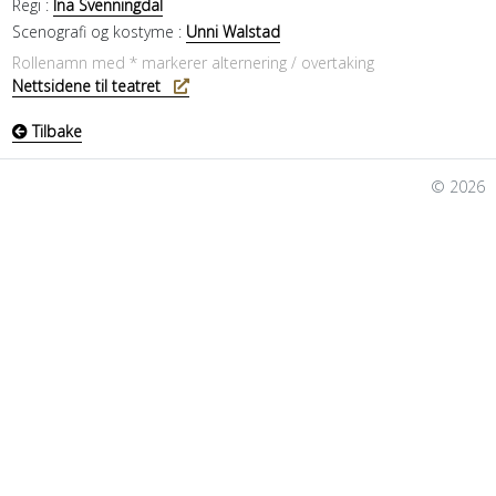
Regi :
Ina Svenningdal
Scenografi og kostyme :
Unni Walstad
Rollenamn med * markerer alternering / overtaking
Nettsidene til teatret
Tilbake
© 2026