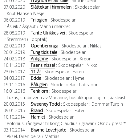
20.05.2020
:
I røynda er alt stille
: Skodespelar
07.03.2020
:
Slåttekar i himmelen
: Skodespelar
: Knut Hansen Nesje
06.09.2019
:
Trilogien
: Skodespelar
: Åsleik / Åsgaut / Mann i mørkret
28.08.2019
:
Tante Ulrikkes vei
: Skodespelar
: Stemmen ( i opptak)
22.02.2019
:
Openberringa
: Skodespelar
: Niklas
26.01.2019
:
Tung tids tale
: Skodespelar
24.02.2018
:
Antigone
: Skodespelar
: Kreon
10.11.2017
:
Faens nisse!
: Skodespelar
: Nikko
23.05.2017
:
11 år
: Skodespelar
: Faren
04.03.2017
:
Edda
: Skodespelar
: Hyme
19.11.2016
:
Påfuglen
: Skodespelar
: Labrador
16.01.2016
:
Tenk om
: Skodespelar
: Lukas, studievenn av Marianne, husokkupant og miljøaktivist
20.03.2015
:
Sweeney Todd
: Skodespelar
: Dommar Turpin
09.01.2015
:
Brand
: Skodespelar
: Futen
10.10.2014
:
Hamlet
: Skodespelar
: Polonius, rådgjevar til kong Claudius / gravar / Osric / prest *
03.10.2014
:
Brørne Løvehjarte
: Skodespelar
: Aksel, faren deira / Mattias