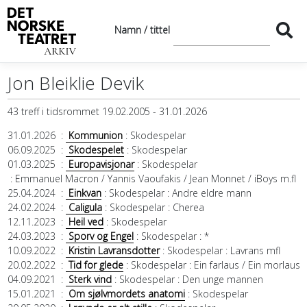
Namn / tittel
Jon Bleiklie Devik
43 treff i tidsrommet 19.02.2005 - 31.01.2026
31.01.2026
:
Kommunion
: Skodespelar
06.09.2025
:
Skodespelet
: Skodespelar
01.03.2025
:
Europavisjonar
: Skodespelar
: Emmanuel Macron / Yannis Vaoufakis / Jean Monnet / iBoys m.fl
25.04.2024
:
Einkvan
: Skodespelar
: Andre eldre mann
24.02.2024
:
Caligula
: Skodespelar
: Cherea
12.11.2023
:
Heil ved
: Skodespelar
24.03.2023
:
Sporv og Engel
: Skodespelar
: *
10.09.2022
:
Kristin Lavransdotter
: Skodespelar
: Lavrans mfl
20.02.2022
:
Tid for glede
: Skodespelar
: Ein farlaus / Ein morlaus
04.09.2021
:
Sterk vind
: Skodespelar
: Den unge mannen
15.01.2021
:
Om sjølvmordets anatomi
: Skodespelar