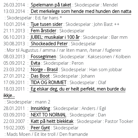
26.03.2014
:
Spelemann på taket
: Skodespelar
: Mendel
13.03.2014
:
Det merkelege som hende med hunden den natta
: Skodespelar
: Ed, far hans *
10.01.2014
:
Tjue tusen sider
: Skodespelar
: John Bast ++
21.11.2013
:
Fem årstider
: Skodespelar
06.10.2013
:
JUBEL: musikalar i 100 år
: Skodespelar
: Bør mm
30.08.2013
:
Shockeaded Peter
: Skodespelar
: Mor til Augustus / amma / rar liten mann, /tenar / fuglereir
08.03.2013
:
Fossegrimen
: Skodespelar
: Kaksesonen / Kolbein
05.09.2012
:
Evita
: Skodespelar
: Peron
23.03.2012
:
Norge - Brasil
: Skodespelar
: Han som jobbar
27.01.2012
:
Das Boot
: Skodespelar
: Johann
17.09.2011
:
TIDA OG ROMMET
: Skodespelar
: Olaf
18.03.2011
:
Eg elskar deg, du er heilt perfekt, men burde du
ikkje...
: Skodespelar
: mann 2
28.01.2011
:
Innsirkling
: Skodespelar
: Anders / Egil
03.09.2010
:
NEXT TO NORMAL
: Skodespelar
: Dan
22.03.2007
:
Katt på heitt blekktak
: Skodespelar
: Pastor Tooker
19.02.2005
:
Peer Gynt
: Skodespelar
: Mads Moen / Eit lite troll / Den framande