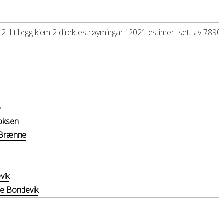
2. I tillegg kjem 2 direktestrøymingar i 2021 estimert sett av 789
e
oksen
 Brænne
vik
ne Bondevik