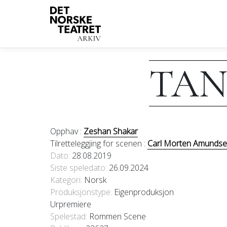
TAN
Opphav :
Zeshan Shakar
Tilretteleggjing for scenen :
Carl Morten Amunds
Dato
28.08.2019
Siste speledato
26.09.2024
Kategori
Norsk
Produksjonstype:
Eigenproduksjon
Urpremiere
Spelestad:
Rommen Scene