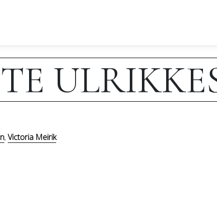
TE ULRIKKES
en
,
Victoria Meirik