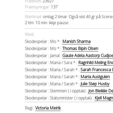
Publikum:
23627
Framsyningar:
137
Merknad:
omlag 2 timar. Også vist 40 gr på Scene 
2 tim. 10 min. ikkje pause.
Med:
Skodespelar :
Mo * :
Manish Sharma
Skodespelar :
Mo * :
Thomas Bipin Olsen
Skodespelar :
Jamal :
Gaute Adela Aastorp Cudjo
Skodespelar :
Maria / Sara * :
Ragnhild Meling En
Skodespelar :
Maria / Sarah * :
Sarah Francesca
Skodespelar :
Maria / Sarah * :
Maria Austgulen
Skodespelar :
Maria / Sarah * :
Julie Støp Husby
Skodespelar :
Stemmen ( i opptak) :
Jon Bleiklie De
Skodespelar :
Statsminister ( i opptak) :
Kjell Mag
Regi :
Victoria Meirik