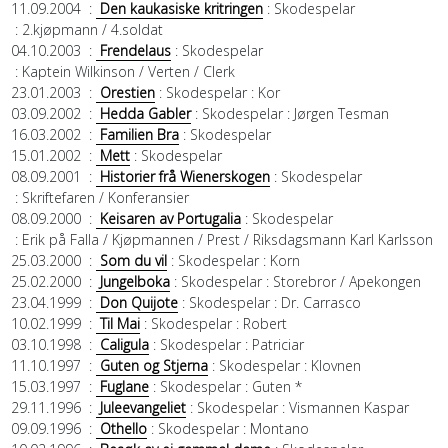
11.09.2004
:
Den kaukasiske kritringen
: Skodespelar
: 2.kjøpmann / 4.soldat
04.10.2003
:
Frendelaus
: Skodespelar
: Kaptein Wilkinson / Verten / Clerk
23.01.2003
:
Orestien
: Skodespelar
: Kor
03.09.2002
:
Hedda Gabler
: Skodespelar
: Jørgen Tesman
16.03.2002
:
Familien Bra
: Skodespelar
15.01.2002
:
Mett
: Skodespelar
08.09.2001
:
Historier frå Wienerskogen
: Skodespelar
: Skriftefaren / Konferansier
08.09.2000
:
Keisaren av Portugalia
: Skodespelar
: Erik på Falla / Kjøpmannen / Prest / Riksdagsmann Karl Karlsson
25.03.2000
:
Som du vil
: Skodespelar
: Korn
25.02.2000
:
Jungelboka
: Skodespelar
: Storebror / Apekongen
23.04.1999
:
Don Quijote
: Skodespelar
: Dr. Carrasco
10.02.1999
:
Til Mai
: Skodespelar
: Robert
03.10.1998
:
Caligula
: Skodespelar
: Patriciar
11.10.1997
:
Guten og Stjerna
: Skodespelar
: Klovnen
15.03.1997
:
Fuglane
: Skodespelar
: Guten *
29.11.1996
:
Juleevangeliet
: Skodespelar
: Vismannen Kaspar
09.09.1996
:
Othello
: Skodespelar
: Montano