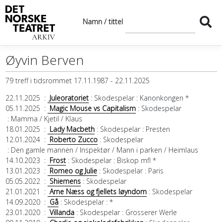
Namn / tittel
Øyvin Berven
79 treff i tidsrommet 17.11.1987 - 22.11.2025
22.11.2025
:
Juleoratoriet
: Skodespelar
: Kanonkongen *
05.11.2025
:
Magic Mouse vs Capitalism
: Skodespelar
: Mamma / Kjetil / Klaus
18.01.2025
:
Lady Macbeth
: Skodespelar
: Presten
12.01.2024
:
Roberto Zucco
: Skodespelar
: Den gamle mannen / Inspektør / Mann i parken / Heimlaus
14.10.2023
:
Frost
: Skodespelar
: Biskop mfl *
13.01.2023
:
Romeo og Julie
: Skodespelar
: Paris
05.05.2022
:
Shiemens
: Skodespelar
21.01.2021
:
Arne Næss og fjellets løyndom
: Skodespelar
14.09.2020
:
Gå
: Skodespelar
: *
23.01.2020
:
Villanda
: Skodespelar
: Grosserer Werle