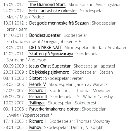
15.05.2012
:
The Diamond Stars
: Skodespelar
: Avdelingsleiar
24.02.2012
:
Felix' fantastiske orkester
: Skodespelar
: Maur / Mus / Padde
13.01.2012
:
Det gode menneske frå Sezuan
: Skodespelar
: bror / barn
14.10.2011
:
Bondestudentar
: Skodespelar
: Ein bondestudent / Gregus Johnsen + +
28.05.2011
:
DET STYKKE NATT
: Skodespelar
: Reidar / Advokaten
11.02.2011
:
Skatten på Sjørøvarøya
: Skodespelar
: Styrmann / Anderson
03.09.2009
:
Jesus Christ Superstar
: Skodespelar
: apostel
23.01.2009
:
Eit lykkeleg sjølvmord
: Skodespelar
: Stepan
08.11.2008
:
Slottet
: Skodespelar
: verten
23.02.2008
:
Henrik IV
: Skodespelar
: Jarlen av Warwick
27.09.2007
:
Richard II
: Skodespelar
: Thomas Mowbray
06.09.2007
:
Richard III
: Skodespelar
: Sir William Catesby
10.03.2007
:
Tvillingar
: Skodespelar
: Sokneprest
03.11.2006
:
Fyrverkerimakarens dotter
: Skodespelar
: Livvakt / Ypparsteprest *
17.11.2005
:
Richard II
: Skodespelar
: Thomas Mowbray
28.01.2005
:
Ivanov
: Skodespelar
: Dimitrij N. Kosykh