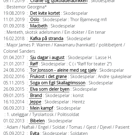
09.11.2019
:
Charlie og sjokoladefabrikken
: Skodespelar
: Bestemor Georgina*
19.08.2019
:
Det kvite kortet
: Skodespelar
11.01.2019
:
Oslo
: Skodespelar
: Thor Bjørnevog mfl
01.09.2018
:
Macbeth
: Skodespelar
: Menteth, skotsk adelsmann / Ein dokter / Ein tenar
16.02.2018
:
Kafka på stranda
: Skodespelar
: Major James P. Warren / Kawamaru (hannkatt) / politibetjent /
Colonel Sanders
01.04.2017
:
Sju dagar i august
: Skodespelar
: Lasse H.
21.01.2017
:
Røff
: Skodespelar
: C ( i "Røff for teater 2")
24.08.2016
:
Tor Jonsson - aleine med seg sjølv
: Skodespelar
20.02.2016
:
Frukost i det grøne
: Skodespelar
: Andre sjukepleiar
05.11.2015
:
Soga om Egil Skallagrimsson
: Skodespelar
26.09.2015
:
Elva som deler byen
: Skodespelar
09.01.2015
:
Brand
: Skodespelar
: korist
16.10.2014
:
Jeppe
: Skodespelar
: Heintz
06.09.2013
:
Mein kampf
: Skodespelar
: 1. uteliggjar / Tyrolartosk / Politisoldat
01.02.2013
:
Bibelen
: Skodespelar
: Adam / Naftali / Engel / Soldat / Tomas / Gjest / Djevel / Pasient
05.09.2012
:
Evita
: Skodespelar
: Soldaten