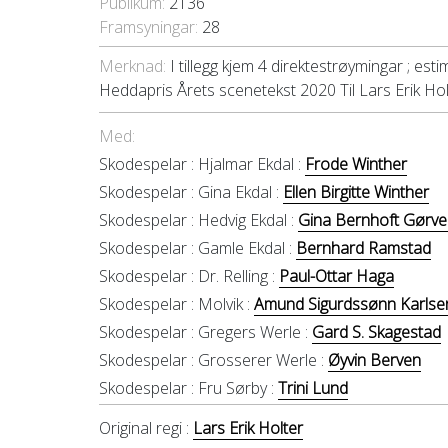
Publikum:
2136
Framsyningar:
28
Merknad:
I tillegg kjem 4 direktestrøymingar ; esti
Heddapris Årets scenetekst 2020 Til Lars Erik Ho
Med:
Skodespelar :
Hjalmar Ekdal :
Frode Winther
Skodespelar :
Gina Ekdal :
Ellen Birgitte Winther
Skodespelar :
Hedvig Ekdal :
Gina Bernhoft Gørvel
Skodespelar :
Gamle Ekdal :
Bernhard Ramstad
Skodespelar :
Dr. Relling :
Paul-Ottar Haga
Skodespelar :
Molvik :
Amund Sigurdssønn Karlse
Skodespelar :
Gregers Werle :
Gard S. Skagestad
Skodespelar :
Grosserer Werle :
Øyvin Berven
Skodespelar :
Fru Sørby :
Trini Lund
Original regi :
Lars Erik Holter