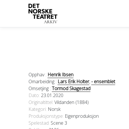
Opphav :
Henrik Ibsen
Omarbeiding :
Lars Erik Holter
,
- ensemblet
Omsetjing :
Tormod Skagestad
Dato
23.01.2020
Originaltittel
Vildanden (1884)
Kategori
Norsk
Produksjonstype:
Eigenproduksjon
Spelestad:
Scene 3