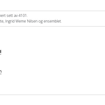
mert sett av 4101.
lte, Ingrid Weme Nilsen og ensemblet.
l
n