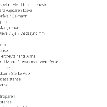
spelar
: Alv i Titanias teneste
lærd /Gjetaren Josva
Kråke / Oz-mann
appa
Margalenon
 Djevel / Sjel / Dødssynd mm
korn
tanse
dlercreutz, far til Anna
r til Marte / Løva / marionetteførar
stumme
Jokum / Sterke Adolf
k assistanse
tanse
Utroparen
istanse