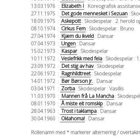
13.03.1976
:
Elizabeth I
: Koreografisk assistans
27.11.1975
:
Det gode mennesket i Sezuan
: Sko
18.09.1975
:
Askepott
: Skodespelar
: 2. herold 
08.10.1974
:
Cirkus Fem
: Skodespelar
: Bruno
27.04.1974
:
Kjæm du ikveld
: Dansar
07.04.1973
:
Ungen
: Dansar
15.02.1973
:
Kaspar
: Skodespelar
10.11.1972
:
Veslefrikk med fela
: Skodespelar
: 
23.09.1972
:
Det stig av hav
: Skodespelar
22.06.1972
:
Ragnhildtreet
: Skodespelar
14.01.1972
:
Bør Børson jr.
: Dansar
03.04.1971
:
Zorba
: Skodespelar
: Vasillis
11.03.1970
:
Mannen frå La Mancha
: Skodespe
08.01.1970
:
Å miste eit romskip
: Dansar
28.04.1963
:
Trost i taklampa
: Dansar
30.04.1960
:
Oklahoma!
: Dansar
Rollenamn med * markerer alternering / overtaki