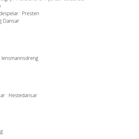
e
despelar
: Presten
og Dansar
1. lensmannsdreng
lar
: Hestedansar
ng