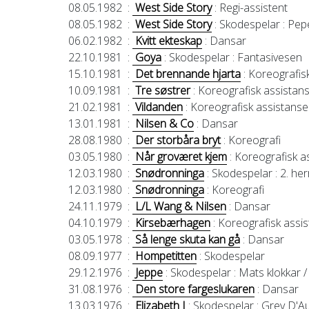
08.05.1982
:
West Side Story
: Regi-assistent
08.05.1982
:
West Side Story
: Skodespelar
: Pep
06.02.1982
:
Kvitt ekteskap
: Dansar
22.10.1981
:
Goya
: Skodespelar
: Fantasivesen
15.10.1981
:
Det brennande hjarta
: Koreografis
10.09.1981
:
Tre søstrer
: Koreografisk assistan
21.02.1981
:
Vildanden
: Koreografisk assistanse
13.01.1981
:
Nilsen & Co
: Dansar
28.08.1980
:
Der storbåra bryt
: Koreografi
03.05.1980
:
Når groværet kjem
: Koreografisk a
12.03.1980
:
Snødronninga
: Skodespelar
: 2. her
12.03.1980
:
Snødronninga
: Koreografi
24.11.1979
:
L/L Wang & Nilsen
: Dansar
04.10.1979
:
Kirsebærhagen
: Koreografisk assi
03.05.1978
:
Så lenge skuta kan gå
: Dansar
08.09.1977
:
Hompetitten
: Skodespelar
29.12.1976
:
Jeppe
: Skodespelar
: Mats klokkar /
31.08.1976
:
Den store fargeslukaren
: Dansar
13.03.1976
:
Elizabeth I
: Skodespelar
: Grev D'Au