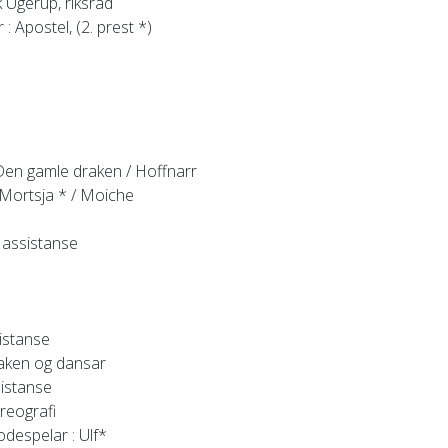
k Ugerup, riksråd
r
: Apostel, (2. prest *)
Den gamle draken / Hoffnarr
 Mortsja * / Moiche
 assistanse
istanse
aken og dansar
sistanse
reografi
odespelar
: Ulf*