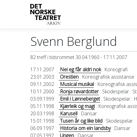
Svenn Berglund
82 treff i tidsrommet 30.04.1960 - 17.11.2007
17.11.2007
:
Nei eg får aldri nok
: Koreografi
23.01.2003
:
Orestien
: Koreografisk assistanse
09.11.2002
:
Musical musikal
: Koreografisk assi
10.11.2000
:
Ronja røvardotter
: Skodespelar
: S
03.09.1999
:
Emil i Lønneberget
: Skodespelar
: H
05.11.1998
:
Kjærleik og magi
: Koreografisk ass
20.03.1998
:
Karusell
: Dansar
15.01.1998
:
Tusen år og like blid
: Skodespelar
06.09.1997
:
Historia om ein landsby
: Dansar
07.05.1997
:
Ungen
: Dansar