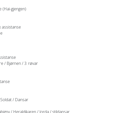
e (Hai-gjengen)
k assistanse
se
ssistanse
re / Bjørnen / 3. røvar
stanse
 Soldat / Dansar
bigny / Heraldikaren / Jorda / stildansar