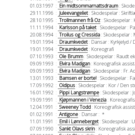
01.03.1997
:
Ein midtsommarnattsdraum
: Skode
29.11.1996
:
Juleevangeliet
: Skodespelar
: Skrift
28.10.1995
:
Trollmannen frå Oz
: Skodespelar
: 
11.11.1994
:
Karlsson på taket
: Skodespelar
: P
20.08.1994
:
Troilus og Cressida
: Skodespelar
: 
19.01.1994
:
Draumkvedet
: Dansar
: Kyrkjelyd /
19.01.1994
:
Draumkvedet
: Koreografi
07.10.1993
:
Ole Brumm
: Skodespelar
: Raudt e
09.09.1993
:
Elvira Madigan
: Koreografisk assis
09.09.1993
:
Elvira Madigan
: Skodespelar
: Fr. A
13.01.1993
:
Bamsen er borte!
: Skodespelar
: Fa
17.09.1992
:
Oidipus
: Skodespelar
: Kor / Den 
16.01.1992
:
Pippi Langstrømpe
: Skodespelar
: 
19.09.1991
:
Kjøpmannen i Venezia
: Koreografis
12.04.1991
:
Sweeney Todd
: Koreografisk assis
01.02.1991
:
Antigone
: Dansar
: *
11.01.1991
:
Emil i Lønneberget
: Skodespelar
: 
07.09.1990
:
Sankt Olavs skrin
: Koreografisk ass