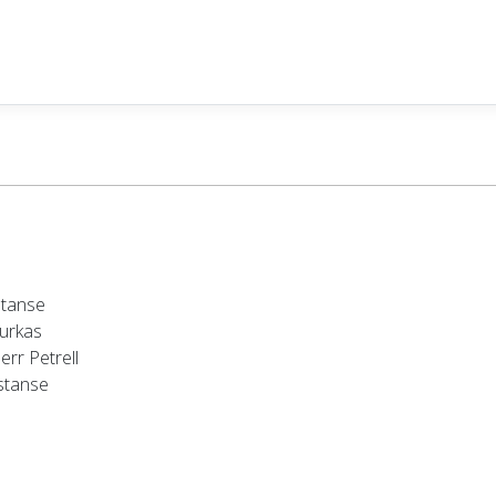
stanse
turkas
err Petrell
istanse