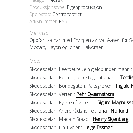
Kategori
Norsk
Produksjonstype:
Eigenproduksjon
Spelestad:
Centralteatret
Arkivnummer:
P56
Merknad:
Oppført saman med Ervingen av Ivar Aasen for Sko
Mozart, Haydn og Johan Halvorsen.
Med:
Skodespelar :
Leerbeutel, ein gjeldbunden mann :
Skodespelar :
Pernille, tenestegjenta hans :
Tordi
Skodespelar :
Bondeguten, Paltsgreiven :
Ingjald
Skodespelar :
Verten :
Pehr Qværnstrøm
Skodespelar :
Fyrste rådsherre :
Sigurd Magnuss
Skodespelar :
Andre rådsherre :
Johan Norlund
Skodespelar :
Madam Staabi :
Henny Skjønberg
Skodespelar :
Ein juveler :
Helge Essmar