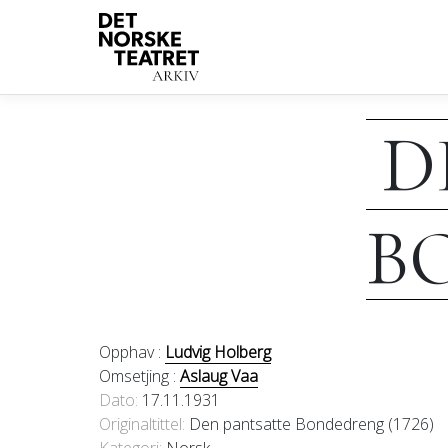
D
B
Opphav :
Ludvig Holberg
Omsetjing :
Aslaug Vaa
Dato
17.11.1931
Originaltittel
Den pantsatte Bondedreng (1726)