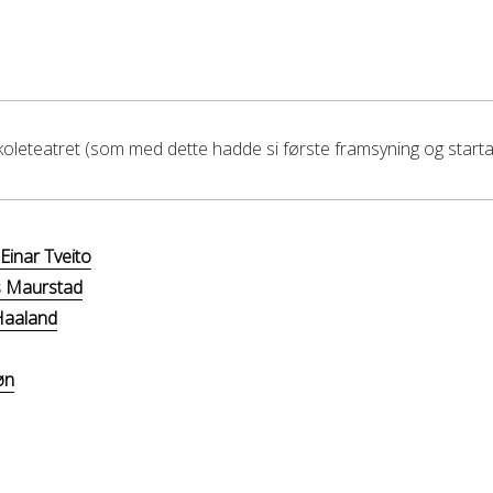
leteatret (som med dette hadde si første framsyning og starta
Einar Tveito
s Maurstad
 Haaland
øn