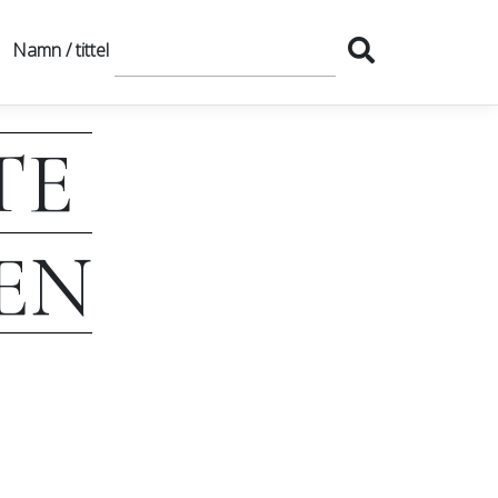
Namn / tittel
TE
EN