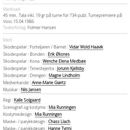
Merknad:
45 min.. Tala inkl. 19 gr på turne for 734 publ. Turnepremiere på
Voss 15.04.1986.
Teaterforlag:
Folmer Hansen
Med:
Skodespelar :
Forteljaren / Barnet :
Vidar Wold Haavik
Skodespelar :
Bonden :
Erik Øksnes
Skodespelar :
Kona :
Wenche Elena Medbøe
Skodespelar :
Tenestejenta :
Jorunn Kjellsby
Skodespelar :
Drengen :
Magne Lindholm
Medverkande :
Anne-Marie Giørtz
Musikar :
Nils Jansen
Regi :
Kalle Solgaard
Scenografi og kostyme :
Mia Runningen
Kostymedesign :
Mia Runningen
Maske- / parykkdesign :
Chass Llach
Maske- / parykkdesign :
Hanne Tyrmi