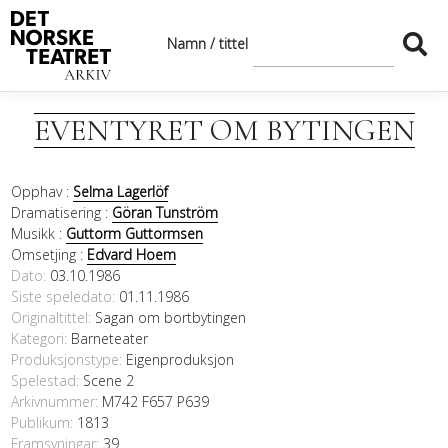
Namn / tittel
EVENTYRET OM BYTINGEN
Opphav :
Selma Lagerlöf
Dramatisering :
Göran Tunström
Musikk :
Guttorm Guttormsen
Omsetjing :
Edvard Hoem
Dato
03.10.1986
Siste speledato
01.11.1986
Originaltittel
Sagan om bortbytingen
Kategori
Barneteater
Produksjonstype:
Eigenproduksjon
Spelestad:
Scene 2
Arkivnummer:
M742 F657 P639
Publikum:
1813
Framsyningar:
39