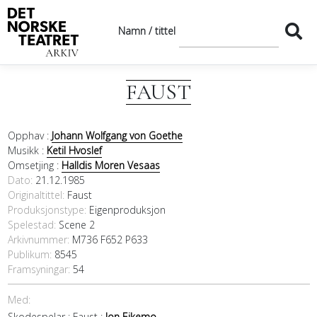
Namn / tittel
FAUST
Opphav :
Johann Wolfgang von Goethe
Musikk :
Ketil Hvoslef
Omsetjing :
Halldis Moren Vesaas
Dato
21.12.1985
Originaltittel
Faust
Produksjonstype:
Eigenproduksjon
Spelestad:
Scene 2
Arkivnummer:
M736 F652 P633
Publikum:
8545
Framsyningar:
54
Med:
Skodespelar :
Faust :
Jon Eikemo