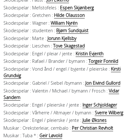
Skodespelar :
Mefistofeles :
Espen Skjønberg
Skodespelar :
Gretchen :
Hilde Olausson
Skodespelar :
Wagner :
William Nyrén
Skodespelar :
studenten :
Bjørn Sundquist
Skodespelar :
Marte :
Jorunn Kjellsby
Skodespelar :
Lieschen :
Tove Skagestad
Skodespelar :
Engel / pleiar / jente :
Kristin Evjenth
Skodespelar :
Rafael / Brander / bymann :
Torgeir Fonnlid
Skodespelar :
Vond ånd / engel / byjente / pleierske :
Kirsti
Grundvig
Skodespelar :
Gabriel / Siebel /bymann :
Jon Eivind Gullord
Skodespelar :
Valentin / Michael / bymann / Frosch :
Vidar
Sandem
Skodespelar :
Engel / pleierske / jente :
Inger Schjoldager
Skodespelar :
Vårherre / Altmayer / bymann :
Sverre Wilberg
Skodespelar :
Engel / pleierske / jente :
Julie Øksnes
Musikar :
Oreksterleiar, cembalo :
Per Christian Revholt
Musikar :
Tuba * :
Geir Løvold