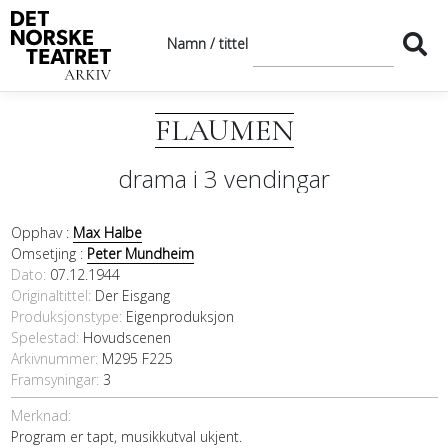
Namn / tittel
FLAUMEN
drama i 3 vendingar
Opphav :
Max Halbe
Omsetjing :
Peter Mundheim
Dato
07.12.1944
Originaltittel
Der Eisgang
Produksjonstype:
Eigenproduksjon
Spelestad:
Hovudscenen
Arkivnummer:
M295 F225
Framsyningar:
3
Merknad:
Program er tapt, musikkutval ukjent.