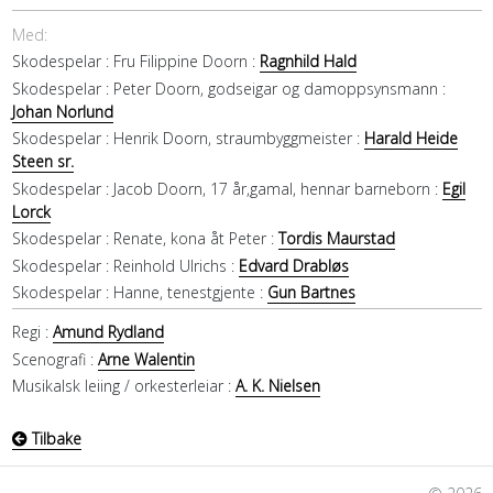
Med:
Skodespelar :
Fru Filippine Doorn :
Ragnhild Hald
Skodespelar :
Peter Doorn, godseigar og damoppsynsmann :
Johan Norlund
Skodespelar :
Henrik Doorn, straumbyggmeister :
Harald Heide
Steen sr.
Skodespelar :
Jacob Doorn, 17 år,gamal, hennar barneborn :
Egil
Lorck
Skodespelar :
Renate, kona åt Peter :
Tordis Maurstad
Skodespelar :
Reinhold Ulrichs :
Edvard Drabløs
Skodespelar :
Hanne, tenestgjente :
Gun Bartnes
Regi :
Amund Rydland
Scenografi :
Arne Walentin
Musikalsk leiing / orkesterleiar :
A. K. Nielsen
Tilbake