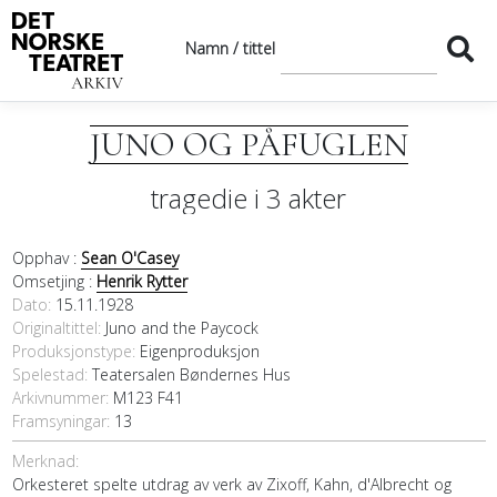
Namn / tittel
JUNO OG PÅFUGLEN
tragedie i 3 akter
Opphav :
Sean O'Casey
Omsetjing :
Henrik Rytter
Dato
15.11.1928
Originaltittel
Juno and the Paycock
Produksjonstype:
Eigenproduksjon
Spelestad:
Teatersalen Bøndernes Hus
Arkivnummer:
M123 F41
Framsyningar:
13
Merknad:
Orkesteret spelte utdrag av verk av Zixoff, Kahn, d'Albrecht og