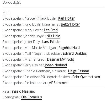
Borodsky(?).
Med:
Skodespelar :
"Kaptein", Jack Boyle :
Karl Holter
Skodespelar :
Juno Boyle, kona hans :
Betzy Holter
Skodespelar :
Mary Boyle :
Lita Prahl
Skodespelar :
Johnny Boyle :
Nils Hald
Skodespelar :
Joxer Daly :
Lars Tvinde
Skodespelar :
Mrs. Maisie Madigan :
Ragnhild Hald
Skodespelar :
"Nåli" Nugent, skreddar :
Edvard Drabløs
Skodespelar :
Mrs. Tancred :
Dagmar Myhrvold
Skodespelar :
Jerry Devine :
Johan Norlund
Skodespelar :
Charlie Bentham, ein lærar :
Helge Essmar
Skodespelar :
Ein offiser frå uppreistflokken :
Pehr Qværnstrøm
Skodespelar :
Ein kolhandlar :
Alf Sommer
Regi :
Ingjald Haaland
Scenografi :
Ola Cornelius