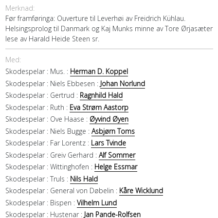
Merknad:
Før framføringa: Ouverture til Leverhøi av Freidrich Kühlau.
Helsingsprolog til Danmark og Kaj Munks minne av Tore Ørjasæter
lese av Harald Heide Steen sr.
Med:
Skodespelar :
Mus. :
Herman D. Koppel
Skodespelar :
Niels Ebbesen :
Johan Norlund
Skodespelar :
Gertrud :
Ragnhild Hald
Skodespelar :
Ruth :
Eva Strøm Aastorp
Skodespelar :
Ove Haase :
Øyvind Øyen
Skodespelar :
Niels Bugge :
Asbjørn Toms
Skodespelar :
Far Lorentz :
Lars Tvinde
Skodespelar :
Greiv Gerhard :
Alf Sommer
Skodespelar :
Wittinghofen :
Helge Essmar
Skodespelar :
Truls :
Nils Hald
Skodespelar :
General von Døbelin :
Kåre Wicklund
Skodespelar :
Bispen :
Vilhelm Lund
Skodespelar :
Hustenar :
Jan Pande-Rolfsen