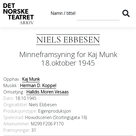
Namn / tittel
NIELS EBBESEN
Minneframsyning for Kaj Munk
18.oktober 1945
Opphav :
Kaj Munk
Musikk :
Herman D. Koppel
Omsetjing :
Halldis Moren Vesaas
Dato
18.10.1945
Originaltittel
Niels Ebbesen
Produksjonstype:
Eigenproduksjon
Spelestad:
Hovudscenen (Stortingsgata 16)
Arkivnummer:
M299 F206 P170
Framsyningar:
31