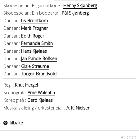
Skodespelar :
Ei gamal kone :
Henny Skjønberg
Skodespelar :
Ein bodberar :
Pål Skjønberg
Dansar :
Liv Brodtkorb
Dansar :
Marit Frogner
Dansar :
Edith Roger
Dansar :
Fernanda Smith
Dansar :
Hans Kjølaas
Dansar :
Jan Pande-Rolfsen
Dansar :
Gisle Straume
Dansar :
Torgeir Brandvold
Regi :
Knut Hergel
Scenografi :
Arne Walentin
Koreografi :
Gerd Kjølaas
Musikalsk leiing / orkesterleiar :
A. K. Nielsen
Tilbake
© 2026