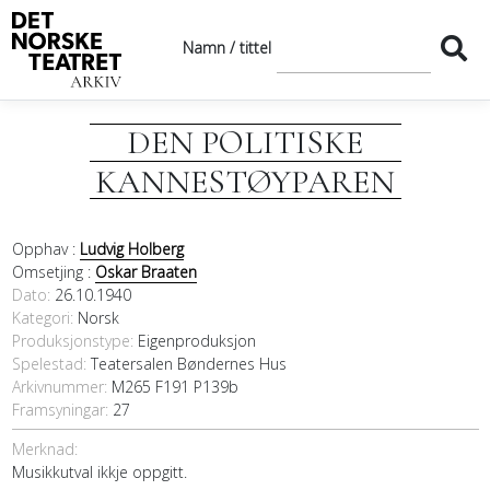
Namn / tittel
DEN POLITISKE
KANNESTØYPAREN
Opphav :
Ludvig Holberg
Omsetjing :
Oskar Braaten
Dato
26.10.1940
Kategori
Norsk
Produksjonstype:
Eigenproduksjon
Spelestad:
Teatersalen Bøndernes Hus
Arkivnummer:
M265 F191 P139b
Framsyningar:
27
Merknad:
Musikkutval ikkje oppgitt.