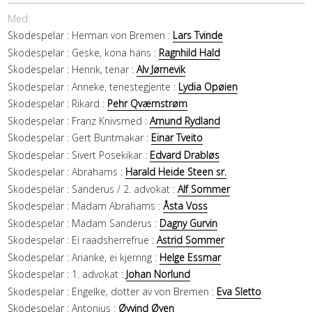
Med:
Skodespelar :
Herman von Bremen :
Lars Tvinde
Skodespelar :
Geske, kona hans :
Ragnhild Hald
Skodespelar :
Henrik, tenar :
Alv Jørnevik
Skodespelar :
Anneke, tenestegjente :
Lydia Opøien
Skodespelar :
Rikard :
Pehr Qværnstrøm
Skodespelar :
Franz Knivsmed :
Amund Rydland
Skodespelar :
Gert Buntmakar :
Einar Tveito
Skodespelar :
Sivert Posekikar :
Edvard Drabløs
Skodespelar :
Abrahams :
Harald Heide Steen sr.
Skodespelar :
Sanderus / 2. advokat :
Alf Sommer
Skodespelar :
Madam Abrahams :
Åsta Voss
Skodespelar :
Madam Sanderus :
Dagny Gurvin
Skodespelar :
Ei raadsherrefrue :
Astrid Sommer
Skodespelar :
Arianke, ei kjerring :
Helge Essmar
Skodespelar :
1. advokat :
Johan Norlund
Skodespelar :
Engelke, dotter av von Bremen :
Eva Sletto
Skodespelar :
Antonius :
Øyvind Øyen